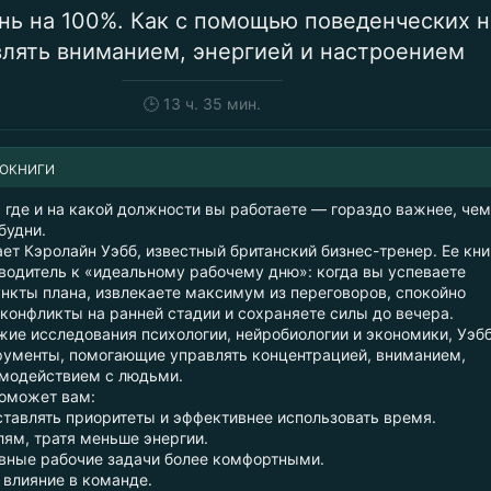
ь на 100%. Как с помощью поведенческих н
влять вниманием, энергией и настроением
🕒
13 ч. 35 мин.
ИОКНИГИ
 где и на какой должности вы работаете — гораздо важнее, чем
будни.
ет Кэролайн Уэбб, известный британский бизнес-тренер. Ее кн
водитель к «идеальному рабочему дню»: когда вы успеваете
ункты плана, извлекаете максимум из переговоров, спокойно
конфликты на ранней стадии и сохраняете силы до вечера.
жие исследования психологии, нейробиологии и экономики, Уэб
рументы, помогающие управлять концентрацией, вниманием,
модействием с людьми.
поможет вам:
ставлять приоритеты и эффективнее использовать время.
лям, тратя меньше энергии.
вные рабочие задачи более комфортными.
 влияние в команде.