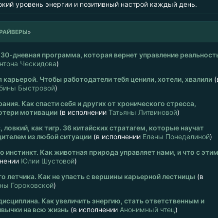
окий уровень энергии и позитивный настрой каждый день.
РАЙВЕРЫ
»
 30-дневная программа, которая вернет управление реальнос
нтона Ческидова
)
 карьерой. Чтобы работодатели тебя ценили, хотели, хвалили
(
бины Быстровой
)
ания. Как спасти себя и других от хронического стресса,
отери мотивации
(в исполнении
Татьяны Литвиновой
)
, ловкий, как тигр. 36 китайских стратагем, которые научат
ителем из любой ситуации
(в исполнении
Елены Понеделиной
)
о инстинкт. Как животная природа управляет нами, и что с эти
лнении
Юлии Шустовой
)
о летчика. Как не упасть с вершины карьерной лестницы
(в
ны Гороховской
)
исциплина. Как увеличить энергию, стать ответственным и
вычки на всю жизнь
(в исполнении
Анонимный чтец
)