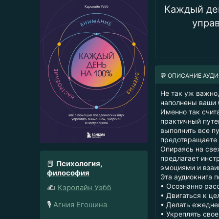
Каждый ден
упра
💬 ОПИСАНИЕ АУД
Не так уж важно,
наполнены ваши 
Именно так счита
практичный путе
выполнить все п
предотвращаете 
Опираясь на све
предлагает инст
📕
Психология,
эмоциями и взаи
философия
Эта аудиокнига 
• Осознанно рас
✍️
Кэролайн Уэбб
• Двигаться к це
🎙️
Агния Егошина
• Делать ежедне
• Укреплять свое