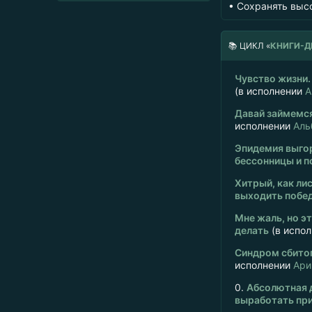
• Сохранять выс
📚
ЦИКЛ «
КНИГИ-Д
Чувство жизни.
(в исполнении
А
Давай займемся
исполнении
Аль
Эпидемия выгор
бессонницы и п
Хитрый, как лис
выходить побед
Мне жаль, но эт
делать
(в испо
Синдром сбитог
исполнении
Ари
0.
Абсолютная д
выработать при