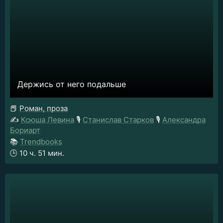
Держись от него подальше
📕
Роман, проза
✍️
Ксюша Левина
🎙️
Станислав Старков
🎙️
Александра
Бориарт
📚
Trendbooks
🕒
10 ч. 51 мин.