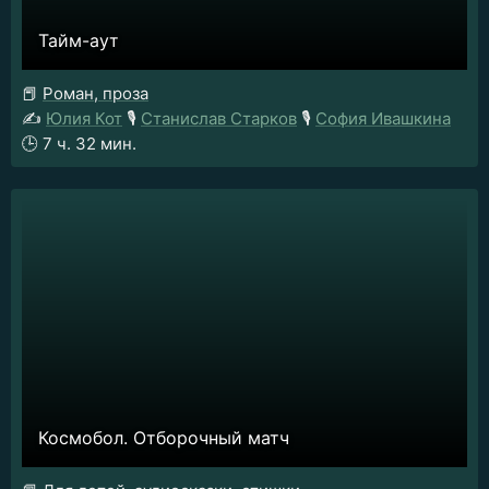
Тайм-аут
📕
Роман, проза
✍️
Юлия Кот
🎙️
Станислав Старков
🎙️
София Ивашкина
🕒
7 ч. 32 мин.
Космобол. Отборочный матч