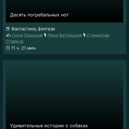
Десять погребальных нот
📕
Фантастика, фэнтези
✍️
Соня Середой
🎙️
Лина Ветлицкая
🎙️
Станислав
Старков
🕒
11 ч. 21 мин.
Удивительные истории о собаках