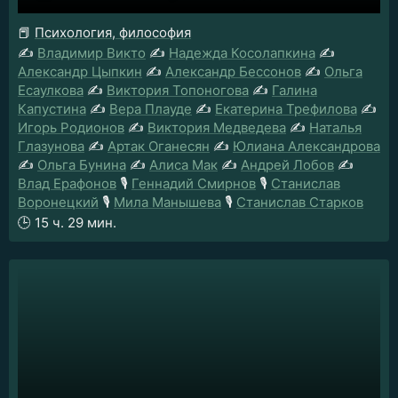
📕
Психология, философия
✍️
Владимир Викто
✍️
Надежда Косолапкина
✍️
Александр Цыпкин
✍️
Александр Бессонов
✍️
Ольга
Есаулкова
✍️
Виктория Топоногова
✍️
Галина
Капустина
✍️
Вера Плауде
✍️
Екатерина Трефилова
✍️
Игорь Родионов
✍️
Виктория Медведева
✍️
Наталья
Глазунова
✍️
Артак Оганесян
✍️
Юлиана Александрова
✍️
Ольга Бунина
✍️
Алиса Мак
✍️
Андрей Лобов
✍️
Влад Ерафонов
🎙️
Геннадий Смирнов
🎙️
Станислав
Воронецкий
🎙️
Мила Манышева
🎙️
Станислав Старков
🕒
15 ч. 29 мин.