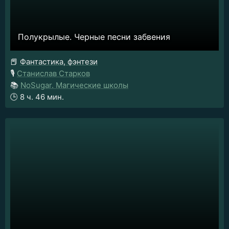
Полукрылые. Черные песни забвения
📕
Фантастика, фэнтези
🎙️
Станислав Старков
📚
NoSugar. Магические школы
🕒
8 ч. 46 мин.