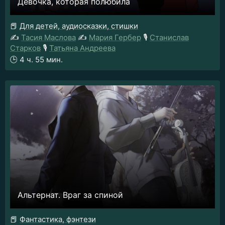
Девочка, которая полюбила
📕
Для детей, аудиосказки, стишки
✍️
Тасия Маслова
✍️
Мария Гербер
🎙️
Станислав
Старков
🎙️
Татьяна Андреева
🕒
4 ч. 55 мин.
Альтернат. Враг за спиной
📕
Фантастика, фэнтези