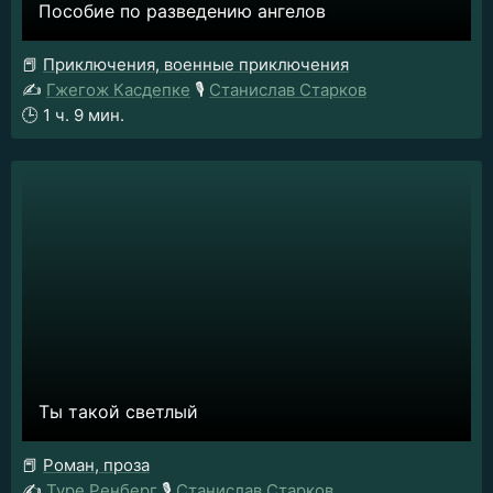
Пособие по разведению ангелов
📕
Приключения, военные приключения
✍️
Гжегож Касдепке
🎙️
Станислав Старков
🕒
1 ч. 9 мин.
Ты такой светлый
📕
Роман, проза
✍️
Туре Ренберг
🎙️
Станислав Старков