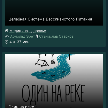
Целебная Система Бесслизистого Питания
📕
Медицина, здоровье
✍️
Арнольд Эрет
🎙️
Станислав Старков
🕒
4 ч. 37 мин.
Один на реке