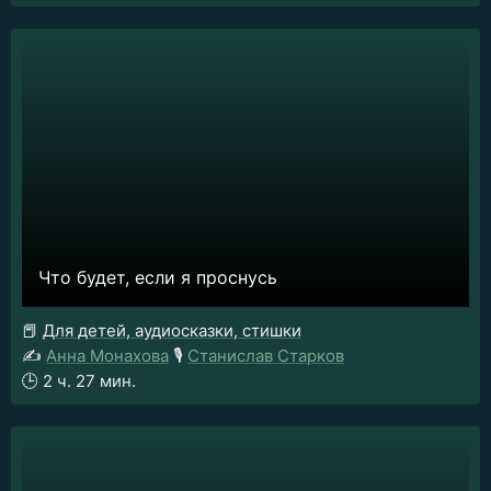
Что будет, если я проснусь
📕
Для детей, аудиосказки, стишки
✍️
Анна Монахова
🎙️
Станислав Старков
🕒
2 ч. 27 мин.