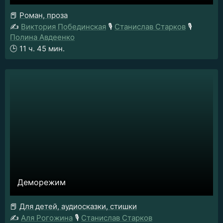
📕
Роман, проза
✍️
Виктория Побединская
🎙️
Станислав Старков
🎙️
Полина Авдеенко
🕒
11 ч. 45 мин.
Деморежим
📕
Для детей, аудиосказки, стишки
✍️
Аля Рогожина
🎙️
Станислав Старков