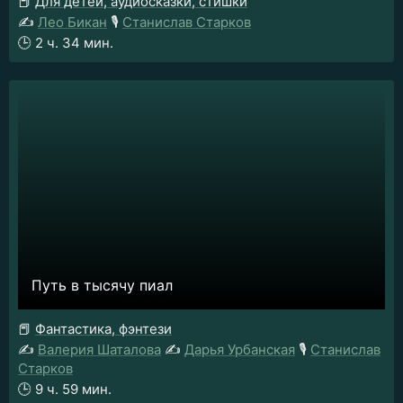
📕
Для детей, аудиосказки, стишки
✍️
Лео Бикан
🎙️
Станислав Старков
🕒
2 ч. 34 мин.
Путь в тысячу пиал
📕
Фантастика, фэнтези
✍️
Валерия Шаталова
✍️
Дарья Урбанская
🎙️
Станислав
Старков
🕒
9 ч. 59 мин.