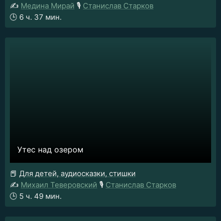
✍️
Медина Мирай
🎙️
Станислав Старков
🕒
6 ч. 37 мин.
Утес над озером
📕
Для детей, аудиосказки, стишки
✍️
Михаил Теверовский
🎙️
Станислав Старков
🕒
5 ч. 49 мин.