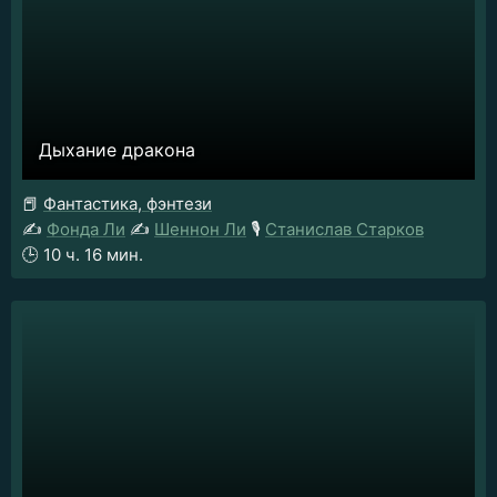
Дыхание дракона
📕
Фантастика, фэнтези
✍️
Фонда Ли
✍️
Шеннон Ли
🎙️
Станислав Старков
🕒
10 ч. 16 мин.