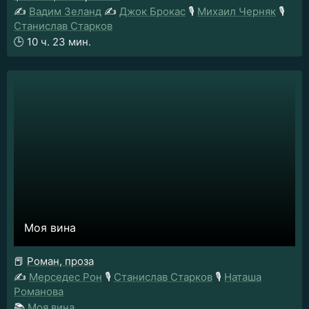
✍️
Вадим Зеланд
✍️
Джок Брокас
🎙️
Михаил Черняк
🎙️
Станислав Старков
🕒
10 ч. 23 мин.
Моя вина
📕
Роман, проза
✍️
Мерседес Рон
🎙️
Станислав Старков
🎙️
Наташа
Романова
📚
Моя вина