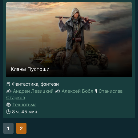
Кланы Пустоши
📕
Фантастика, фэнтези
✍️
Андрей Левицкий
✍️
Алексей Бобл
🎙️
Станислав
Старков
📚
Технотьма
🕒
8 ч. 45 мин.
1
2