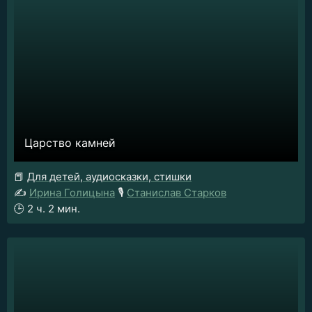
Царство камней
📕
Для детей, аудиосказки, стишки
✍️
Ирина Голицына
🎙️
Станислав Старков
🕒
2 ч. 2 мин.