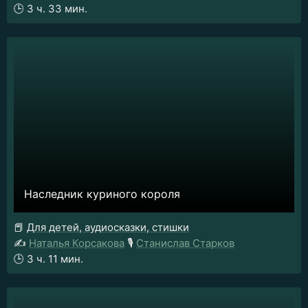
🕒
3 ч. 33 мин.
Наследник куриного короля
📕
Для детей, аудиосказки, стишки
✍️
Наталья Корсакова
🎙️
Станислав Старков
🕒
3 ч. 11 мин.