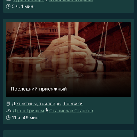
🕒
5 ч. 1 мин.
Последний присяжный
📕
Детективы, триллеры, боевики
✍️
Джон Гришэм
🎙️
Станислав Старков
🕒
11 ч. 49 мин.