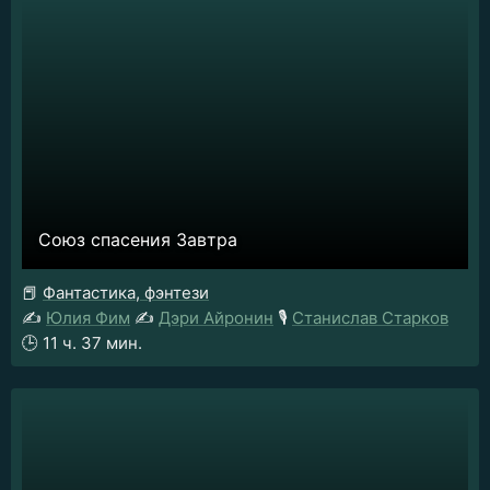
Союз спасения Завтра
📕
Фантастика, фэнтези
✍️
Юлия Фим
✍️
Дэри Айронин
🎙️
Станислав Старков
🕒
11 ч. 37 мин.