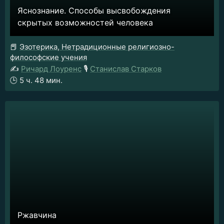
Яснознание. Способы высвобождения
скрытых возможностей человека
📕
Эзотерика, Нетрадиционные религиозно-
философские учения
✍️
Ричард Лоуренс
🎙️
Станислав Старков
🕒
5 ч. 48 мин.
Ржавчина