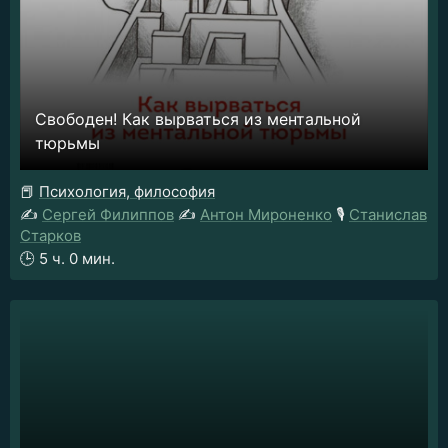
Свободен! Как вырваться из ментальной
тюрьмы
📕
Психология, философия
✍️
Сергей Филиппов
✍️
Антон Мироненко
🎙️
Станислав
Старков
🕒
5 ч. 0 мин.