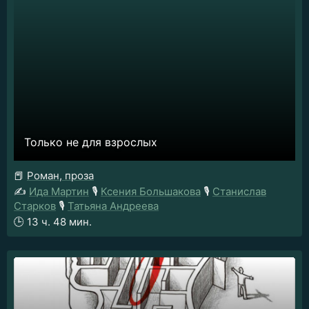
Только не для взрослых
📕
Роман, проза
✍️
Ида Мартин
🎙️
Ксения Большакова
🎙️
Станислав
Старков
🎙️
Татьяна Андреева
🕒
13 ч. 48 мин.