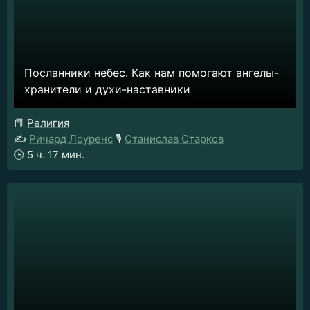
Посланники небес. Как нам помогают ангелы-
хранители и духи-наставники
📕
Религия
✍️
Ричард Лоуренс
🎙️
Станислав Старков
🕒
5 ч. 17 мин.