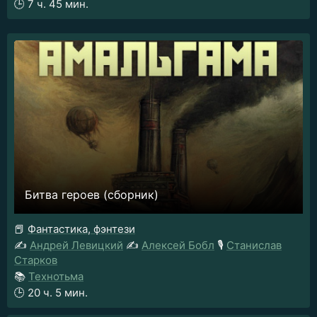
🕒
7 ч. 45 мин.
Битва героев (сборник)
📕
Фантастика, фэнтези
✍️
Андрей Левицкий
✍️
Алексей Бобл
🎙️
Станислав
Старков
📚
Технотьма
🕒
20 ч. 5 мин.