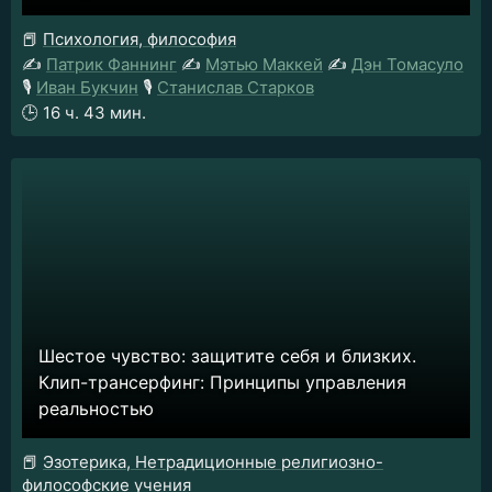
📕
Психология, философия
✍️
Патрик Фаннинг
✍️
Мэтью Маккей
✍️
Дэн Томасуло
🎙️
Иван Букчин
🎙️
Станислав Старков
🕒
16 ч. 43 мин.
Шестое чувство: защитите себя и близких.
Клип-трансерфинг: Принципы управления
реальностью
📕
Эзотерика, Нетрадиционные религиозно-
философские учения