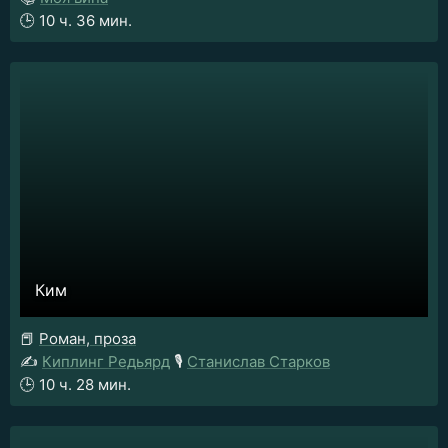
🕒
10 ч. 36 мин.
Ким
📕
Роман, проза
✍️
Киплинг Редьярд
🎙️
Станислав Старков
🕒
10 ч. 28 мин.