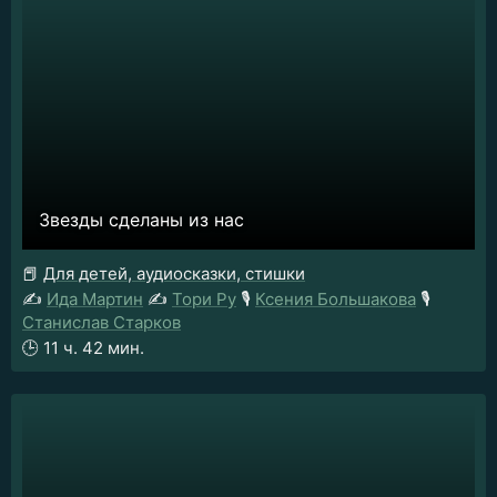
Звезды сделаны из нас
📕
Для детей, аудиосказки, стишки
✍️
Ида Мартин
✍️
Тори Ру
🎙️
Ксения Большакова
🎙️
Станислав Старков
🕒
11 ч. 42 мин.