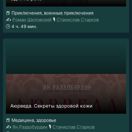
📕
Приключения, военные приключения
✍️
Роман Шкловский
🎙️
Станислав Старков
🕒
4 ч. 49 мин.
Аюрведа. Секреты здоровой кожи
📕
Медицина, здоровье
✍️
Ян Раздобурдин
🎙️
Станислав Старков