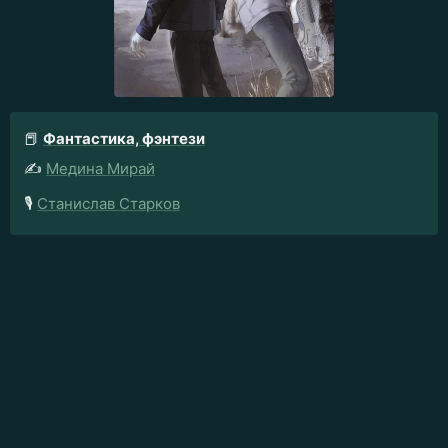
📕
Фантастика, фэнтези
✍️
Медина Мирай
🎙️
Станислав Старков