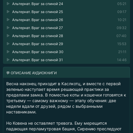
Альтернат. Враг за спиной 24
05:21
Альтернат. Враг за спиной 25
09:17
Альтернат. Враг за спиной 26
10:21
Альтернат. Враг за спиной 27
09:32
Альтернат. Враг за спиной 28
07:40
Альтернат. Враг за спиной 29
15:53
Альтернат. Враг за спиной 30
21:11
Альтернат. Враг за спиной 31
14:46
💬 ОПИСАНИЕ АУДИОКНИГИ
Весна наконец приходит в Каслкотц, и вместе с первой
зеленью наступает время решающей практики за
пределами замка. В поместье коты и кошечки готовятся к
третьему — самому важному — этапу обучения: две
недели вдали от друзей, рядом с выбранными
наставниками.
Но Ковена не оставляет тревога. Ему мерещится
падающая перламутровая башня, Сирению преследуют