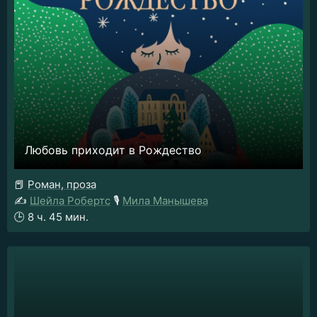
Любовь приходит в Рождество
📕
Роман, проза
✍️
Шейла Робертс
🎙️
Мила Манышева
🕒
8 ч. 45 мин.