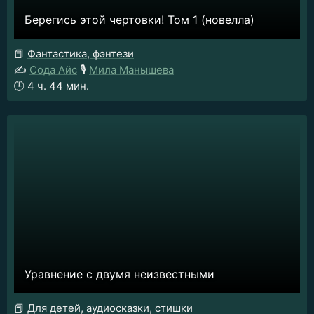
Берегись этой чертовки! Том 1 (новелла)
📕
Фантастика, фэнтези
✍️
Сода Айс
🎙️
Мила Манышева
🕒
4 ч. 44 мин.
Уравнение с двумя неизвестными
📕
Для детей, аудиосказки, стишки