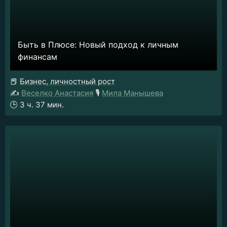
Быть в Плюсе: Новый подход к личным
финансам
📕
Бизнес, личностный рост
✍️
Веселко Анастасия
🎙️
Мила Манышева
🕒
3 ч. 37 мин.