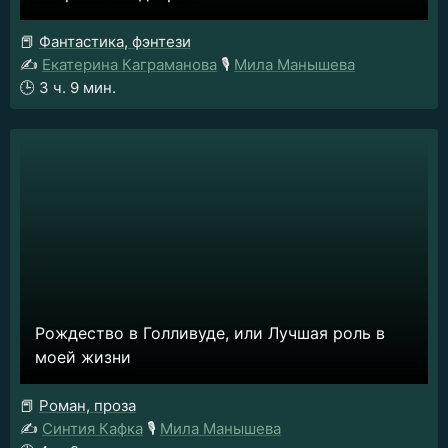
📕
Фантастика, фэнтези
✍️
Екатерина Каграманова
🎙️
Мила Манышева
🕒
3 ч. 9 мин.
Рождество в Голливуде, или Лучшая роль в
моей жизни
📕
Роман, проза
✍️
Синтия Кафка
🎙️
Мила Манышева