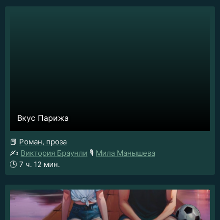
Вкус Парижа
📕
Роман, проза
✍️
Виктория Браунли
🎙️
Мила Манышева
🕒
7 ч. 12 мин.