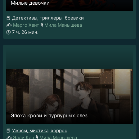
Милые девочки
📕
Детективы, триллеры, боевики
✍️
Марго Хант
🎙️
Мила Манышева
🕒
7 ч. 26 мин.
Эпоха крови и пурпурных слез
📕
Ужасы, мистика, хоррор
✍️
Эдди Кан
🎙️
Мила Манышева