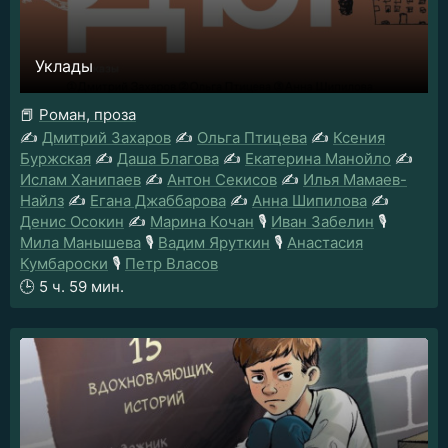
Уклады
📕
Роман, проза
✍️
Дмитрий Захаров
✍️
Ольга Птицева
✍️
Ксения
Буржская
✍️
Даша Благова
✍️
Екатерина Манойло
✍️
Ислам Ханипаев
✍️
Антон Секисов
✍️
Илья Мамаев-
Найлз
✍️
Егана Джаббарова
✍️
Анна Шипилова
✍️
Денис Осокин
✍️
Марина Кочан
🎙️
Иван Забелин
🎙️
Мила Манышева
🎙️
Вадим Яруткин
🎙️
Анастасия
Кумбароски
🎙️
Петр Власов
🕒
5 ч. 59 мин.