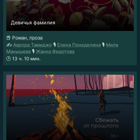
Девичья фамилия
📕
Роман, проза
✍️
Аврора Тамиджо
🎙️
Елена Понеделина
🎙️
Мила
Манышева
🎙️
Жанна Федотова
🕒
13 ч. 10 мин.