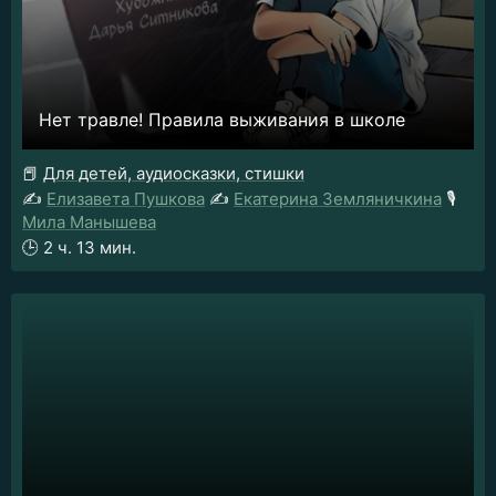
Нет травле! Правила выживания в школе
📕
Для детей, аудиосказки, стишки
✍️
Елизавета Пушкова
✍️
Екатерина Земляничкина
🎙️
Мила Манышева
🕒
2 ч. 13 мин.