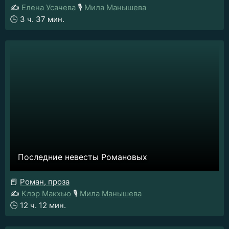
✍️
Елена Усачева
🎙️
Мила Манышева
🕒
3 ч. 37 мин.
Последние невесты Романовых
📕
Роман, проза
✍️
Клэр Макхью
🎙️
Мила Манышева
🕒
12 ч. 12 мин.