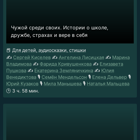
Чужой среди своих. Истории о школе,
дружбе, страхах и вере в себя
📕
Для детей, аудиосказки, стишки
✍️
Сергей Киселев
✍️
Ангелина Лисицкая
✍️
Марина
Владимова
✍️
Фарида Кривушенкова
✍️
Елизавета
Пушкова
✍️
Екатерина Земляничкина
✍️
Юлия
Венедиктова
🎙️
Семён Мендельсон
🎙️
Елена Дельвер
🎙️
Юрий Кузаков
🎙️
Мила Манышева
🎙️
Наталья Мальцева
🕒
3 ч. 58 мин.