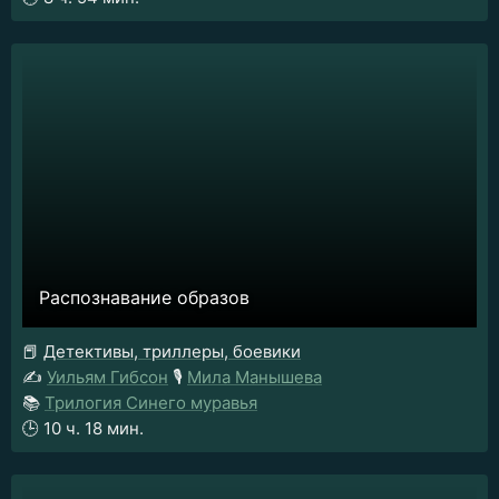
Распознавание образов
📕
Детективы, триллеры, боевики
✍️
Уильям Гибсон
🎙️
Мила Манышева
📚
Трилогия Синего муравья
🕒
10 ч. 18 мин.