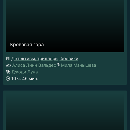
Кровавая гора
📕
Детективы, триллеры, боевики
✍️
Алиса Линн Вальдес
🎙️
Мила Манышева
📚
Джоди Луна
🕒
10 ч. 46 мин.