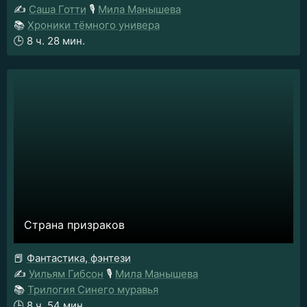
✍️
Саша Готти
🎙️
Мила Манышева
📚
Хроники тёмного универа
🕒
8 ч. 28 мин.
Страна призраков
📕
Фантастика, фэнтези
✍️
Уильям Гибсон
🎙️
Мила Манышева
📚
Трилогия Синего муравья
🕒
8 ч. 54 мин.