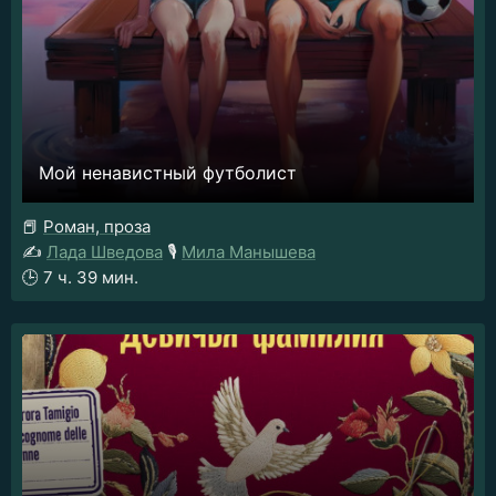
Мой ненавистный футболист
📕
Роман, проза
✍️
Лада Шведова
🎙️
Мила Манышева
🕒
7 ч. 39 мин.