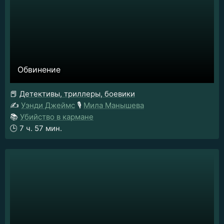
Обвинение
📕
Детективы, триллеры, боевики
✍️
Уэнди Джеймс
🎙️
Мила Манышева
📚
Убийство в кармане
🕒
7 ч. 57 мин.