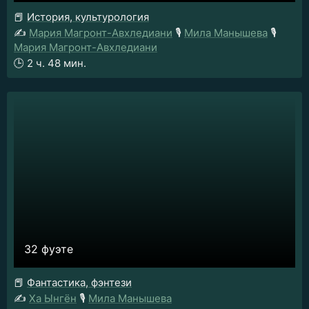
📕
История, культурология
✍️
Мария Магронт-Авхледиани
🎙️
Мила Манышева
🎙️
Мария Магронт-Авхледиани
🕒
2 ч. 48 мин.
32 фуэте
📕
Фантастика, фэнтези
✍️
Ха Ынгён
🎙️
Мила Манышева