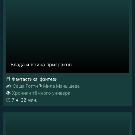
Влада и война призраков
📕
Фантастика, фэнтези
✍️
Саша Готти
🎙️
Мила Манышева
📚
Хроники тёмного универа
🕒
7 ч. 22 мин.