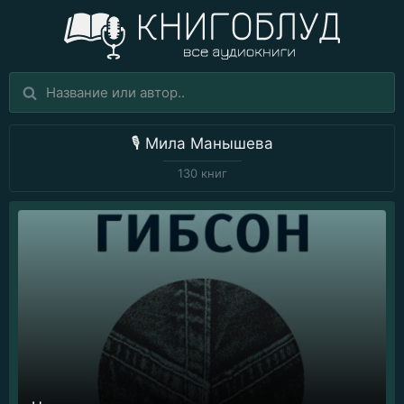
🎙️
Мила Манышева
130 книг