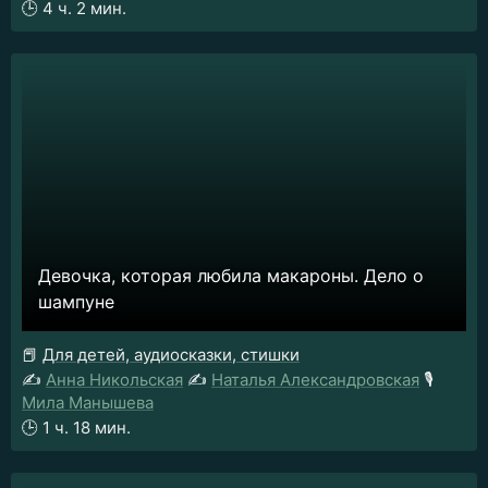
🕒
4 ч. 2 мин.
Девочка, которая любила макароны. Дело о
шампуне
📕
Для детей, аудиосказки, стишки
✍️
Анна Никольская
✍️
Наталья Александровская
🎙️
Мила Манышева
🕒
1 ч. 18 мин.