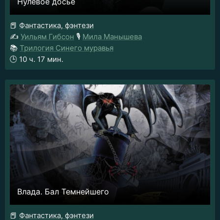
Нулевое досье
📕
Фантастика, фэнтези
✍️
Уильям Гибсон
🎙️
Мила Манышева
📚
Трилогия Синего муравья
🕒
10 ч. 17 мин.
Влада. Бал Темнейшего
📕
Фантастика, фэнтези