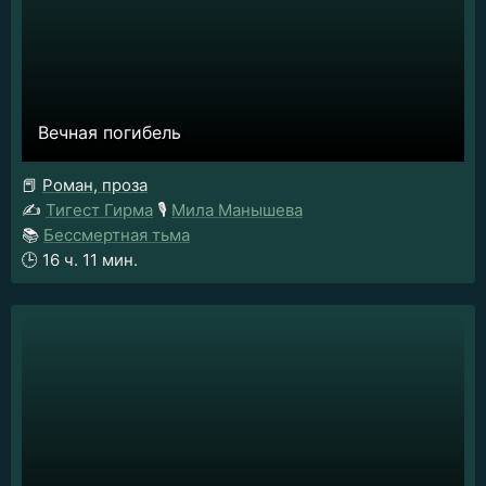
Вечная погибель
📕
Роман, проза
✍️
Тигест Гирма
🎙️
Мила Манышева
📚
Бессмертная тьма
🕒
16 ч. 11 мин.