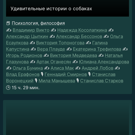
Удивительные истории о собаках
📕
Психология, философия
✍️
Владимир Викто
✍️
Надежда Косолапкина
✍️
Александр Цыпкин
✍️
Александр Бессонов
✍️
Ольга
Есаулкова
✍️
Виктория Топоногова
✍️
Галина
Капустина
✍️
Вера Плауде
✍️
Екатерина Трефилова
✍️
Игорь Родионов
✍️
Виктория Медведева
✍️
Наталья
Глазунова
✍️
Артак Оганесян
✍️
Юлиана Александрова
✍️
Ольга Бунина
✍️
Алиса Мак
✍️
Андрей Лобов
✍️
Влад Ерафонов
🎙️
Геннадий Смирнов
🎙️
Станислав
Воронецкий
🎙️
Мила Манышева
🎙️
Станислав Старков
🕒
15 ч. 29 мин.