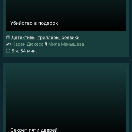
Убийство в подарок
📕
Детективы, триллеры, боевики
✍️
Карен Дюкесс
🎙️
Мила Манышева
🕒
6 ч. 54 мин.
Секрет пяти дверей