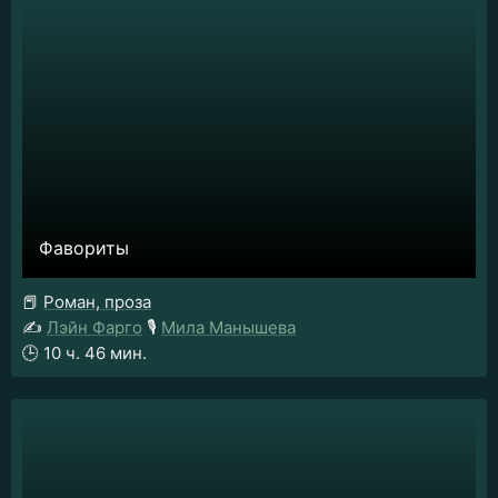
Фавориты
📕
Роман, проза
✍️
Лэйн Фарго
🎙️
Мила Манышева
🕒
10 ч. 46 мин.