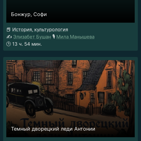
Бонжур, Софи
📕
История, культурология
✍️
Элизабет Бушан
🎙️
Мила Манышева
🕒
13 ч. 54 мин.
Темный дворецкий леди Антонии