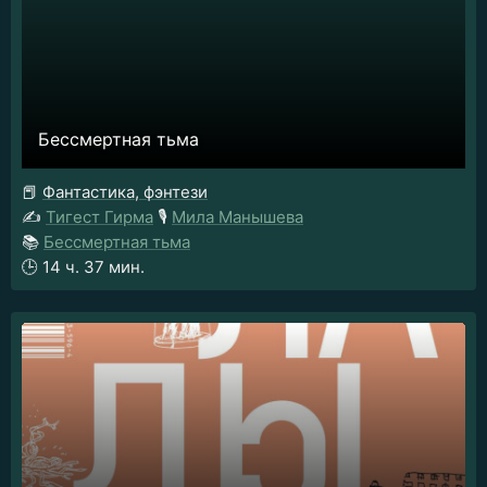
Бессмертная тьма
📕
Фантастика, фэнтези
✍️
Тигест Гирма
🎙️
Мила Манышева
📚
Бессмертная тьма
🕒
14 ч. 37 мин.