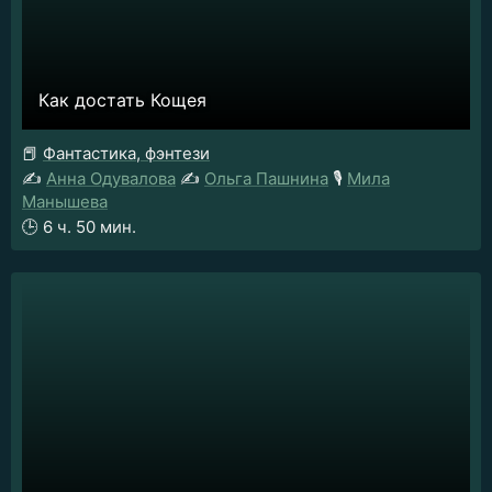
Как достать Кощея
📕
Фантастика, фэнтези
✍️
Анна Одувалова
✍️
Ольга Пашнина
🎙️
Мила
Манышева
🕒
6 ч. 50 мин.