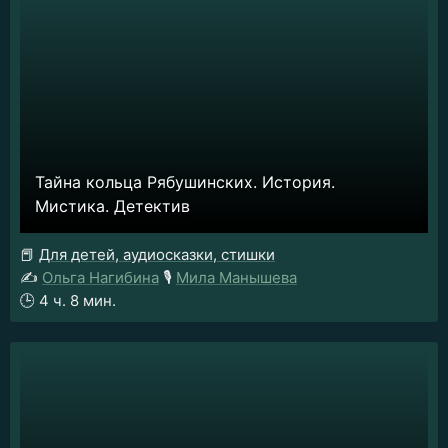
Тайна кольца Рябушинских. История.
Мистика. Детектив
📕
Для детей, аудиосказки, стишки
✍️
Ольга Нагибина
🎙️
Мила Манышева
🕒
4 ч. 8 мин.