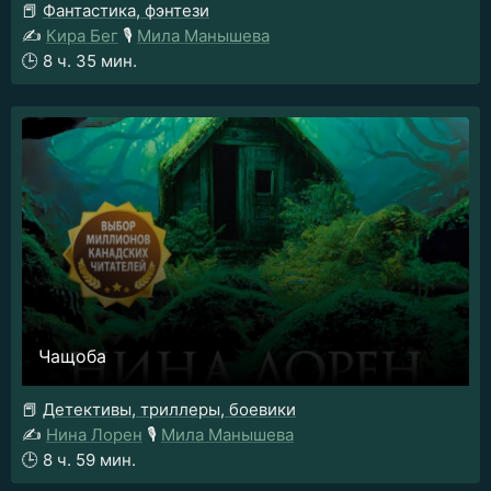
📕
Фантастика, фэнтези
✍️
Кира Бег
🎙️
Мила Манышева
🕒
8 ч. 35 мин.
Чащоба
📕
Детективы, триллеры, боевики
✍️
Нина Лорен
🎙️
Мила Манышева
🕒
8 ч. 59 мин.