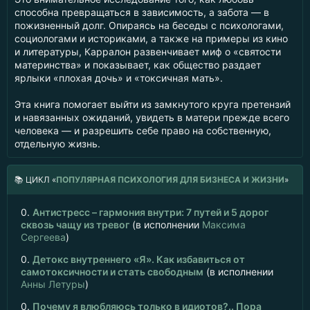
способна превращаться в зависимость, а забота — в
пожизненный долг. Опираясь на беседы с психологами,
социологами и историками, а также на примеры из кино
и литературы, Карралон развенчивает миф о «святости
материнства» и показывает, как общество раздает
ярлыки «плохая дочь» и «токсичная мать».
Эта книга помогает выйти из замкнутого круга претензий
и навязанных ожиданий, увидеть в матери прежде всего
человека — и разрешить себе право на собственную,
отдельную жизнь.
📚
ЦИКЛ «
ПОПУЛЯРНАЯ ПСИХОЛОГИЯ ДЛЯ БИЗНЕСА И ЖИЗНИ
»
0.
Антистресс – гармония внутри: 7 путей и 5 дорог
сквозь чащу из тревог
(в исполнении
Максима
Сергеева
)
0.
Детокс внутреннего «Я». Как избавиться от
самотоксичности и стать свободным
(в исполнении
Анны Летуры
)
0.
Почему я влюбляюсь только в идиотов?.. Пора