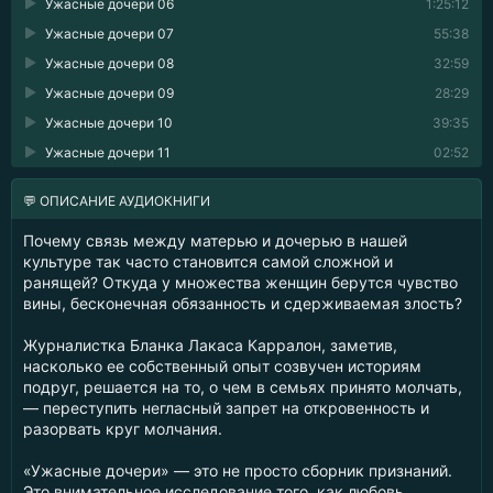
Ужасные дочери 06
1:25:12
Ужасные дочери 07
55:38
Ужасные дочери 08
32:59
Ужасные дочери 09
28:29
Ужасные дочери 10
39:35
Ужасные дочери 11
02:52
💬 ОПИСАНИЕ АУДИОКНИГИ
Почему связь между матерью и дочерью в нашей
культуре так часто становится самой сложной и
ранящей? Откуда у множества женщин берутся чувство
вины, бесконечная обязанность и сдерживаемая злость?
Журналистка Бланка Лакаса Карралон, заметив,
насколько ее собственный опыт созвучен историям
подруг, решается на то, о чем в семьях принято молчать,
— переступить негласный запрет на откровенность и
разорвать круг молчания.
«Ужасные дочери» — это не просто сборник признаний.
Это внимательное исследование того, как любовь