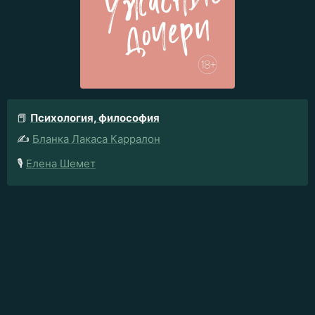
📕
Психология, философия
✍️
Бланка Лакаса Карралон
🎙️
Елена Шемет