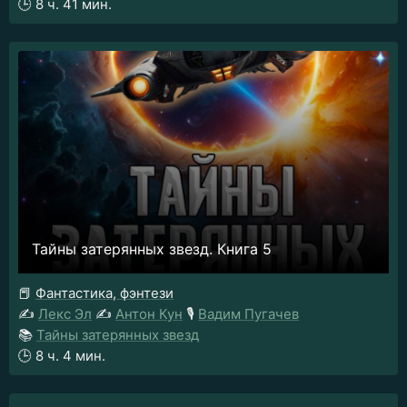
🕒
8 ч. 41 мин.
Тайны затерянных звезд. Книга 5
📕
Фантастика, фэнтези
✍️
Лекс Эл
✍️
Антон Кун
🎙️
Вадим Пугачев
📚
Тайны затерянных звезд
🕒
8 ч. 4 мин.