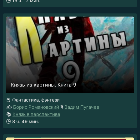
🕒
16 ч. 12 мин.
Князь из картины. Книга 9
📕
Фантастика, фэнтези
✍️
Борис Романовский
🎙️
Вадим Пугачев
📚
Князь в перспективе
🕒
8 ч. 49 мин.