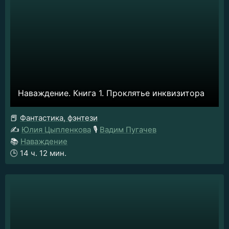
Наваждение. Книга 1. Проклятье инквизитора
📕
Фантастика, фэнтези
✍️
Юлия Цыпленкова
🎙️
Вадим Пугачев
📚
Наваждение
🕒
14 ч. 12 мин.