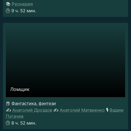
📚
Реонерия
🕒
9 ч. 52 мин.
Ломщик
📕
Фантастика, фэнтези
✍️
Анатолий Дроздов
✍️
Анатолий Матвиенко
🎙️
Вадим
Пугачев
🕒
8 ч. 52 мин.