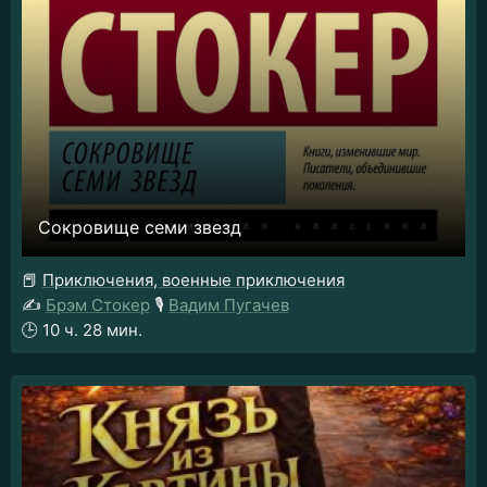
Сокровище семи звезд
📕
Приключения, военные приключения
✍️
Брэм Стокер
🎙️
Вадим Пугачев
🕒
10 ч. 28 мин.