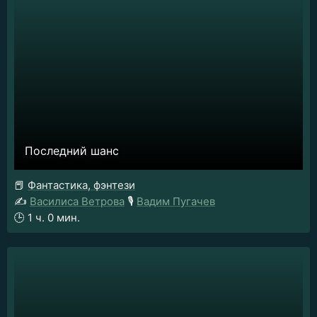
Последний шанс
📕
Фантастика, фэнтези
✍️
Василиса Ветрова
🎙️
Вадим Пугачев
🕒
1 ч. 0 мин.