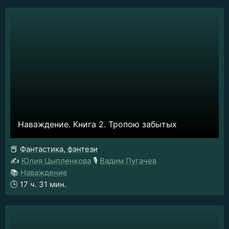
Наваждение. Книга 2. Тропою забытых
📕
Фантастика, фэнтези
✍️
Юлия Цыпленкова
🎙️
Вадим Пугачев
📚
Наваждение
🕒
17 ч. 31 мин.