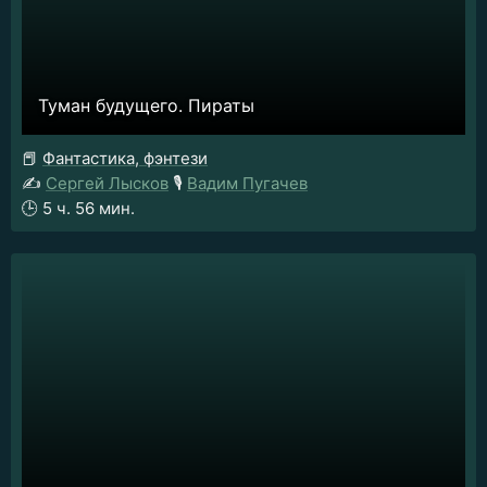
Туман будущего. Пираты
📕
Фантастика, фэнтези
✍️
Сергей Лысков
🎙️
Вадим Пугачев
🕒
5 ч. 56 мин.