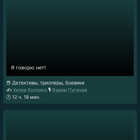
Я говорю нет!
📕
Детективы, триллеры, боевики
✍️
Уилки Коллинз
🎙️
Вадим Пугачев
🕒
12 ч. 18 мин.