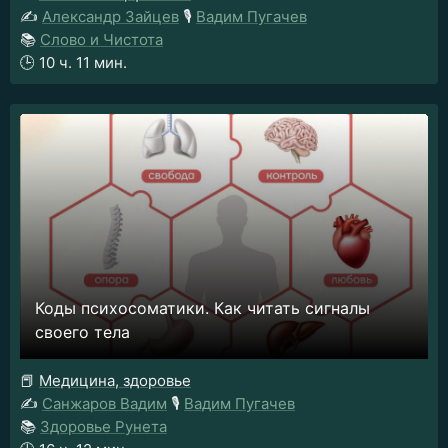
✍️
Александр Зайцев
🎙️
Вадим Пугачев
📚
Слово и Чистота
🕒
10 ч. 11 мин.
Коды психосоматики. Как читать сигналы
своего тела
📕
Медицина, здоровье
✍️
Санжаров Вадим
🎙️
Вадим Пугачев
📚
Здоровье Рунета