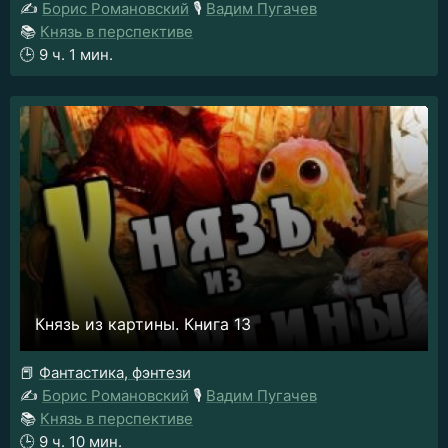
✍️
Борис Романовский
🎙️
Вадим Пугачев
📚
Князь в перспективе
🕒
9 ч. 1 мин.
Князь из картины. Книга 13
📕
Фантастика, фэнтези
✍️
Борис Романовский
🎙️
Вадим Пугачев
📚
Князь в перспективе
🕒
9 ч. 10 мин.