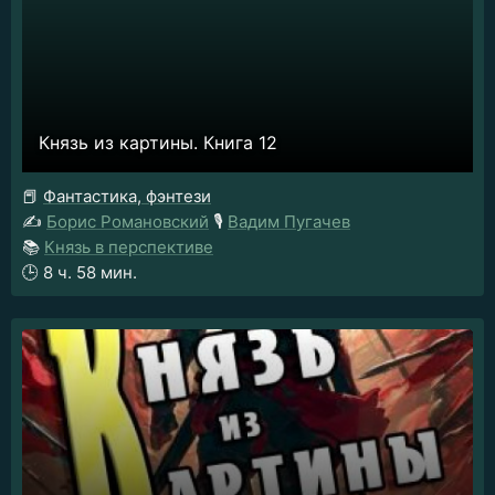
Князь из картины. Книга 12
📕
Фантастика, фэнтези
✍️
Борис Романовский
🎙️
Вадим Пугачев
📚
Князь в перспективе
🕒
8 ч. 58 мин.