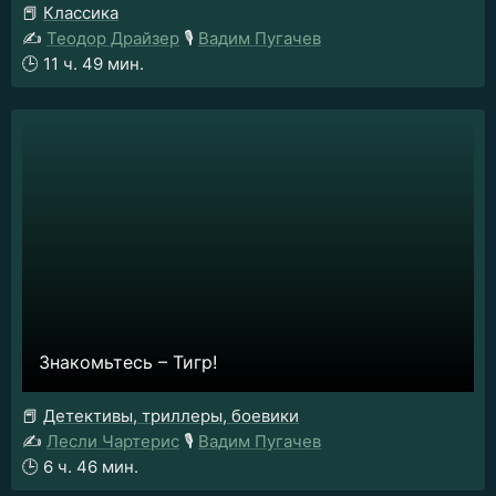
📕
Классика
✍️
Теодор Драйзер
🎙️
Вадим Пугачев
🕒
11 ч. 49 мин.
Знакомьтесь – Тигр!
📕
Детективы, триллеры, боевики
✍️
Лесли Чартерис
🎙️
Вадим Пугачев
🕒
6 ч. 46 мин.