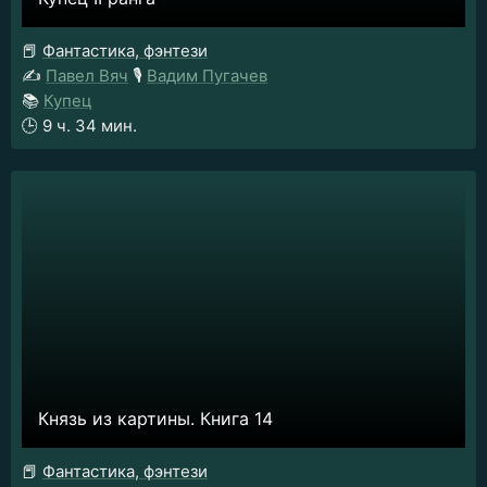
📕
Фантастика, фэнтези
✍️
Павел Вяч
🎙️
Вадим Пугачев
📚
Купец
🕒
9 ч. 34 мин.
Князь из картины. Книга 14
📕
Фантастика, фэнтези