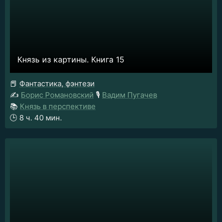
Князь из картины. Книга 15
📕
Фантастика, фэнтези
✍️
Борис Романовский
🎙️
Вадим Пугачев
📚
Князь в перспективе
🕒
8 ч. 40 мин.