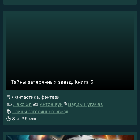
Тайны затерянных звезд. Книга 6
📕
Фантастика, фэнтези
✍️
Лекс Эл
✍️
Антон Кун
🎙️
Вадим Пугачев
📚
Тайны затерянных звезд
🕒
8 ч. 36 мин.