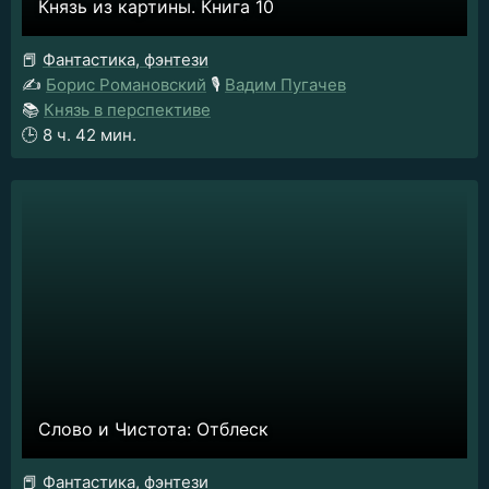
Князь из картины. Книга 10
📕
Фантастика, фэнтези
✍️
Борис Романовский
🎙️
Вадим Пугачев
📚
Князь в перспективе
🕒
8 ч. 42 мин.
Слово и Чистота: Отблеск
📕
Фантастика, фэнтези