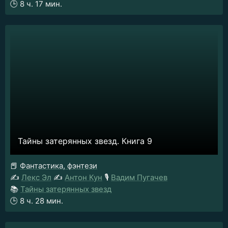
🕒
8 ч. 17 мин.
Тайны затерянных звезд. Книга 9
📕
Фантастика, фэнтези
✍️
Лекс Эл
✍️
Антон Кун
🎙️
Вадим Пугачев
📚
Тайны затерянных звезд
🕒
8 ч. 28 мин.