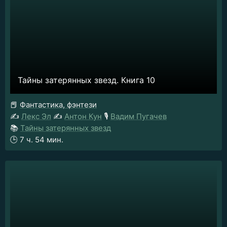
Тайны затерянных звезд. Книга 10
📕
Фантастика, фэнтези
✍️
Лекс Эл
✍️
Антон Кун
🎙️
Вадим Пугачев
📚
Тайны затерянных звезд
🕒
7 ч. 54 мин.