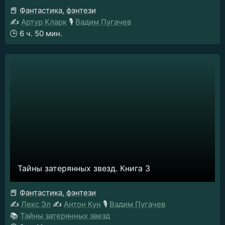
📕
Фантастика, фэнтези
✍️
Артур Кларк
🎙️
Вадим Пугачев
🕒
6 ч. 50 мин.
Тайны затерянных звезд. Книга 3
📕
Фантастика, фэнтези
✍️
Лекс Эл
✍️
Антон Кун
🎙️
Вадим Пугачев
📚
Тайны затерянных звезд