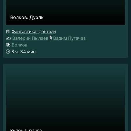
Волков. Дуэль
📕
Фантастика, фэнтези
✍️
Валерий Пылаев
🎙️
Вадим Пугачев
📚
Волков
🕒
8 ч. 34 мин.
Купец II ранга