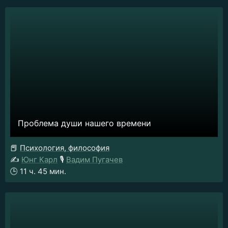
Проблема души нашего времени
📕
Психология, философия
✍️
Юнг Карл
🎙️
Вадим Пугачев
🕒
11 ч. 45 мин.