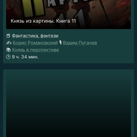
Князь из картины. Книга 11
📕
Фантастика, фэнтези
✍️
Борис Романовский
🎙️
Вадим Пугачев
📚
Князь в перспективе
🕒
9 ч. 34 мин.