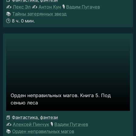
✍️
Лекс Эл
✍️
Антон Кун
🎙️
Вадим Пугачев
📚
Тайны затерянных звезд
🕒
8 ч. 0 мин.
Орден неправильных магов. Книга 5. Под
сенью леса
📕
Фантастика, фэнтези
✍️
Алексей Пинчук
🎙️
Вадим Пугачев
📚
Орден неправильных магов