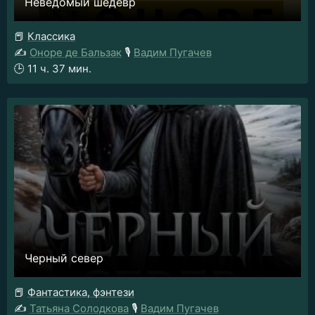
Неведомый шедевр
📕
Классика
✍️
Оноре де Бальзак
🎙️
Вадим Пугачев
🕒
11 ч. 37 мин.
Черный север
📕
Фантастика, фэнтези
✍️
Татьяна Солодкова
🎙️
Вадим Пугачев