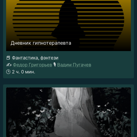
Дневник гипнотерапевта
📕
Фантастика, фэнтези
✍️
Федор Григорьев
🎙️
Вадим Пугачев
🕒
2 ч. 0 мин.