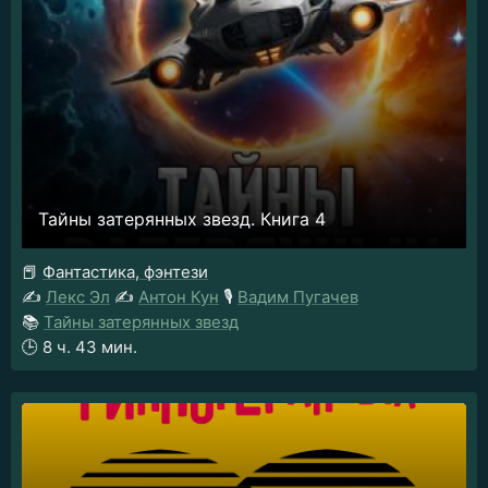
Тайны затерянных звезд. Книга 4
📕
Фантастика, фэнтези
✍️
Лекс Эл
✍️
Антон Кун
🎙️
Вадим Пугачев
📚
Тайны затерянных звезд
🕒
8 ч. 43 мин.