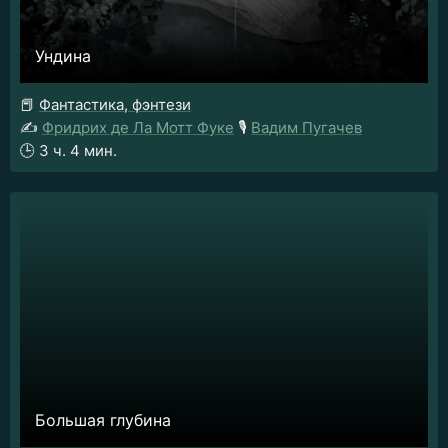
Ундина
📕
Фантастика, фэнтези
✍️
Фридрих де Ла Мотт Фуке
🎙️
Вадим Пугачев
🕒
3 ч. 4 мин.
Большая глубина