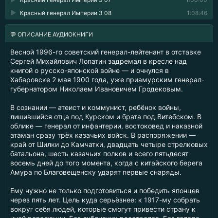
Красный генерал Империи 3 08
1:08:46
💬 ОПИСАНИЕ АУДИОКНИГИ
Весной 1996-го советский генерал-лейтенант в отставке
Сергей Михайлович Лопатин задремал в кресле над
книгой о русско-японской войне — и очнулся в
Хабаровске 2 мая 1900 года, уже приамурским генерал-
губернатором Николаем Ивановичем Гродековым.
В сознании — атеист и коммунист, ребёнок войны,
лишившийся отца под Курском и брата под Витебском. В
облике — генерал от инфантерии, востоковед и наказной
атаман сразу трёх казачьих войск. В распоряжении —
край от Шилки до Камчатки, двадцать четыре стрелковых
батальона, шесть казачьих полков и всего пятьдесят
восемь дней до того момента, когда с китайского берега
Амура по Благовещенску ударят первые снаряды.
Ему нужно не только подготовиться и победить японцев
через пять лет. Цель куда серьёзнее: к 1917-му собрать
вокруг себя людей, которые смогут привести страну к