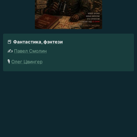
📕
Фантастика, фэнтези
✍️
Павел Смолин
🎙️
Олег Цвингер