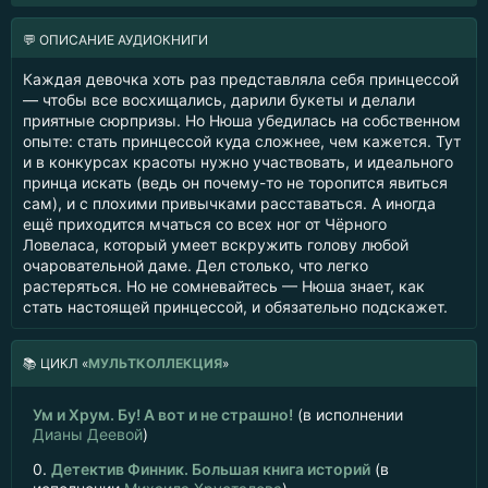
💬 ОПИСАНИЕ АУДИОКНИГИ
Каждая девочка хоть раз представляла себя принцессой
— чтобы все восхищались, дарили букеты и делали
приятные сюрпризы. Но Нюша убедилась на собственном
опыте: стать принцессой куда сложнее, чем кажется. Тут
и в конкурсах красоты нужно участвовать, и идеального
принца искать (ведь он почему-то не торопится явиться
сам), и с плохими привычками расставаться. А иногда
ещё приходится мчаться со всех ног от Чёрного
Ловеласа, который умеет вскружить голову любой
очаровательной даме. Дел столько, что легко
растеряться. Но не сомневайтесь — Нюша знает, как
стать настоящей принцессой, и обязательно подскажет.
📚
ЦИКЛ «
МУЛЬТКОЛЛЕКЦИЯ
»
Ум и Хрум. Бу! А вот и не страшно!
(в исполнении
Дианы Деевой
)
0.
Детектив Финник. Большая книга историй
(в