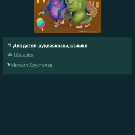
📕
Для детей, аудиосказки, стишки
✍️
Сборник
🎙️
Михаил Хрусталев