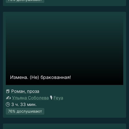
Измена. (Не) бракованная!
📕
Роман, проза
✍️
Ульяна Соболева
🎙️
Feya
🕒
3 ч. 33 мин.
76% дослушивают