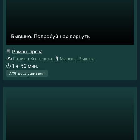
Бывшие. Попробуй нас вернуть
📕
Роман, проза
✍️
Галина Колоскова
🎙️
Марина Рыкова
🕒
1 ч. 52 мин.
77% дослушивают