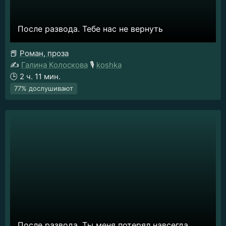
После развода. Тебе нас не вернуть
📕
Роман, проза
✍️
Галина Колоскова
🎙️
koshka
🕒
2 ч. 11 мин.
77% дослушивают
После развода. Ты меня потерял навсегда