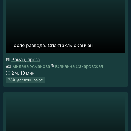
После развода. Спектакль окончен
📕
Роман, проза
✍️
Милана Усманова
🎙️
Юлианна Сахаровская
🕒
2 ч. 10 мин.
78% дослушивают