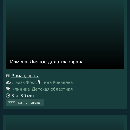
Измена. Личное дело главврача
📕
Роман, проза
✍️
Лайза Фокс
🎙️
Тина Ковалёва
📚
Клиника. Детская областная
🕒
3 ч. 30 мин.
77% дослушивают