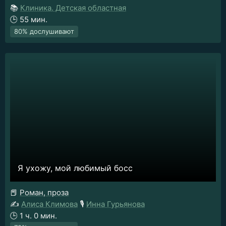
📚
Клиника. Детская областная
🕒
55 мин.
80% дослушивают
Я ухожу, мой любимый босс
📕
Роман, проза
✍️
Алиса Климова
🎙️
Инна Гурьянова
🕒
1 ч. 0 мин.