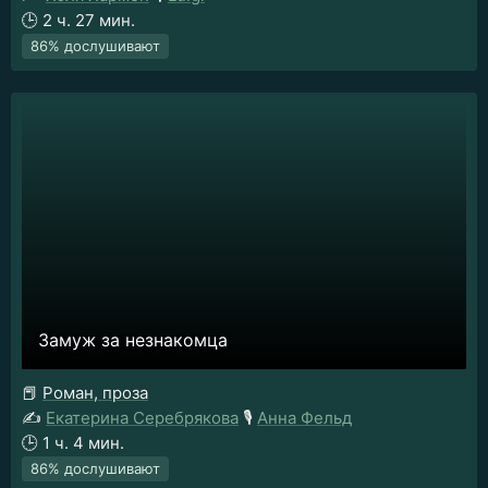
🕒
2 ч. 27 мин.
86% дослушивают
Замуж за незнакомца
📕
Роман, проза
✍️
Екатерина Серебрякова
🎙️
Анна Фельд
🕒
1 ч. 4 мин.
86% дослушивают