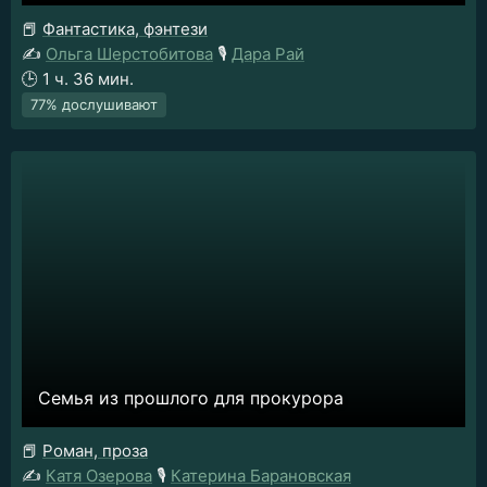
📕
Фантастика, фэнтези
✍️
Ольга Шерстобитова
🎙️
Дара Рай
🕒
1 ч. 36 мин.
77% дослушивают
Семья из прошлого для прокурора
📕
Роман, проза
✍️
Катя Озерова
🎙️
Катерина Барановская