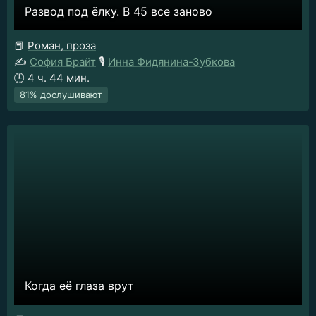
Развод под ёлку. В 45 все заново
📕
Роман, проза
✍️
София Брайт
🎙️
Инна Фидянина-Зубкова
🕒
4 ч. 44 мин.
81% дослушивают
Когда её глаза врут