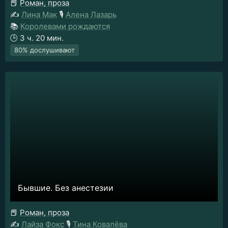
📕
Роман, проза
✍️
Лина Мак
🎙️
Алена Лазарь
📚
Королевами рождаются
🕒
3 ч. 20 мин.
80% дослушивают
Бывшие. Без анестезии
📕
Роман, проза
✍️
Лайза Фокс
🎙️
Тина Ковалёва