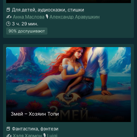
📕
Для детей, аудиосказки, стишки
✍️
Анна Маслова
🎙️
Александр Аравушкин
🕒
3 ч. 29 мин.
90% дослушивают
Змей – Хозяин Топи
📕
Фантастика, фэнтези
✍️
Хэля Хармон
🎙️
Luigi