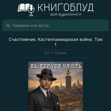
Счастливчик. Кастелламмарская война. Том
1
🕒
7 ч. 54 мин.