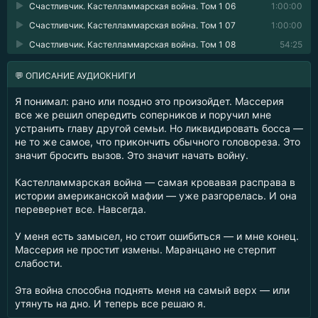
Счастливчик. Кастелламмарская война. Том 1 06
1:00:00
Счастливчик. Кастелламмарская война. Том 1 07
1:00:00
Счастливчик. Кастелламмарская война. Том 1 08
54:25
💬 ОПИСАНИЕ АУДИОКНИГИ
Я понимал: рано или поздно это произойдет. Массерия
все же решил опередить соперников и поручил мне
устранить главу другой семьи. Но ликвидировать босса —
не то же самое, что прикончить обычного головореза. Это
значит бросить вызов. Это значит начать войну.
Кастелламмарская война — самая кровавая расправа в
истории американской мафии — уже разгорелась. И она
перевернет все. Навсегда.
У меня есть замысел, но стоит ошибиться — и мне конец.
Массерия не простит измены. Маранцано не стерпит
слабости.
Эта война способна поднять меня на самый верх — или
утянуть на дно. И теперь все решаю я.