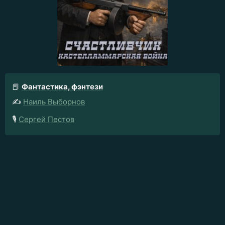
📕
Фантастика, фэнтези
✍️
Наиль Выборнов
🎙️
Сергей Пестов