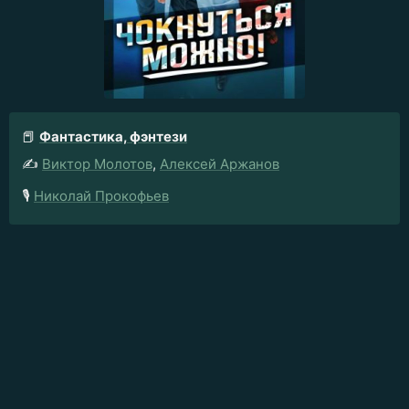
📕
Фантастика, фэнтези
✍️
Виктор Молотов
,
Алексей Аржанов
🎙️
Николай Прокофьев