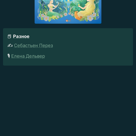
📕
Разное
✍️
Себастьен Перез
🎙️
Елена Дельвер