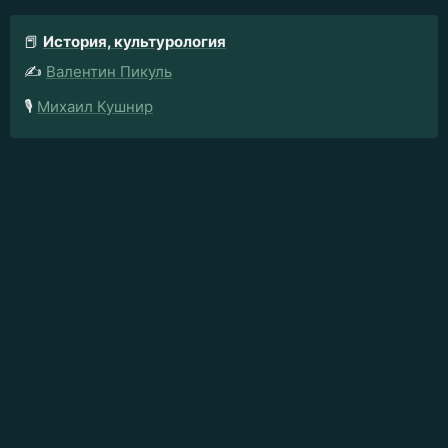
📕
История, культурология
✍️
Валентин Пикуль
🎙️
Михаил Кушнир