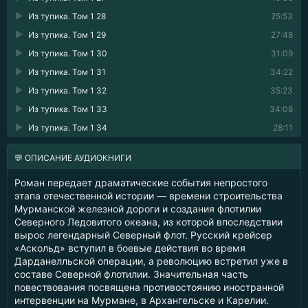
Из тупика. Том 1 28
25:53
Из тупика. Том 1 29
27:48
Из тупика. Том 1 30
31:09
Из тупика. Том 1 31
34:22
Из тупика. Том 1 32
35:23
Из тупика. Том 1 33
34:08
Из тупика. Том 1 34
28:11
💬 ОПИСАНИЕ АУДИОКНИГИ
Роман передает драматические события непростого
этапа отечественной истории — времени строительства
Мурманской железной дороги и создания флотилии
Северного Ледовитого океана, из которой впоследствии
вырос легендарный Северный флот. Русский крейсер
«Аскольд» вступил в боевые действия во время
Дарданелльской операции, а революцию встретил уже в
составе Северной флотилии. Значительная часть
повествования посвящена противостоянию иностранной
интервенции на Мурмане, в Архангельске и Карелии.