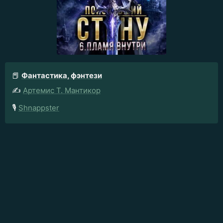
📕
Фантастика, фэнтези
✍️
Артемис Т. Мантикор
🎙️
Shnappster