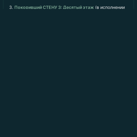
3.
Покоривший СТЕНУ 3: Десятый этаж
(в исполнении
Shnappster
)
4.
Покоривший СТЕНУ 4: Четыре ответа
(в исполнении
Shnappster
)
5.
Покоривший СТЕНУ 5: Запретная эволюция
(в
исполнении
Shnappster
)
6.
Покоривший СТЕНУ 6: Пламя внутри
7.
Покоривший СТЕНУ 7: Дыхание Ивента
(в исполнении
Shnappster
)
8.
Покоривший СТЕНУ 8: Всадники бедствия
(в
исполнении
Shnappster
)
9.
Покоривший СТЕНУ 9: Далахан
(в исполнении
Shnappster
)
10.
Покоривший СТЕНУ 10: Чёрная дорога
(в
исполнении
Shnappster
)
Книгоблуд
- заблудись в аудиокнигах онлайн бесплатно