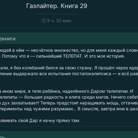
Газлайтер. Книга 29
🕒
9 ч. 20 мин.
ИОКНИГИ
людей в нём — несчётное множество, но для меня каждый слов
. Потому что я — сильнейший ТЕЛЕПАТ. И это моя история.
али, я без колебаний бился за свою страну. Я прошёл через яд
еление выдержало все испытания постапокалипсиса — и всё рав
в ином мире, в теле ребёнка, наделённого Даром телепатии. И
елепаты — большая редкость и элита среди магов. Ничего себе!
в дух захватывает! Теперь предстоит наращивать мощь, оттачив
сперименты над чужими разумами… В смысле, завтра мне в шко
азвивать свой Дар я начну прямо там.
ЕР
»