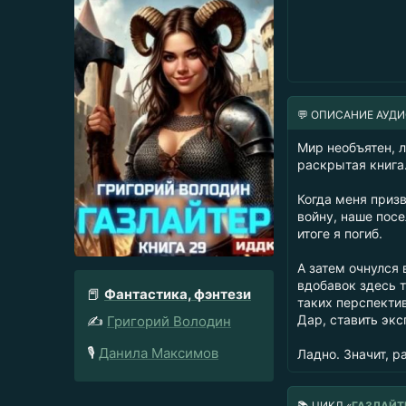
💬 ОПИСАНИЕ АУД
Мир необъятен, 
раскрытая книга
Когда меня призв
войну, наше пос
итоге я погиб.
А затем очнулся 
вдобавок здесь т
📕
Фантастика, фэнтези
таких перспекти
Дар, ставить эк
✍️
Григорий Володин
🎙️
Данила Максимов
Ладно. Значит, р
📚
ЦИКЛ «
ГАЗЛАЙТ