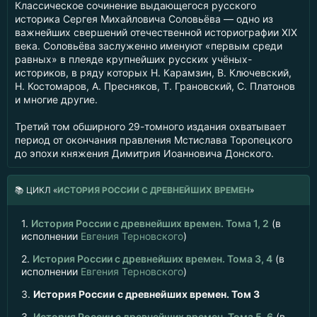
Классическое сочинение выдающегося русского
историка Сергея Михайловича Соловьёва — одно из
важнейших свершений отечественной историографии XIX
века. Соловьёва заслуженно именуют «первым среди
равных» в плеяде крупнейших русских учёных-
историков, в ряду которых Н. Карамзин, В. Ключевский,
Н. Костомаров, А. Пресняков, Т. Грановский, С. Платонов
и многие другие.
Третий том обширного 29-томного издания охватывает
период от окончания правления Мстислава Торопецкого
до эпохи княжения Димитрия Иоанновича Донского.
📚
ЦИКЛ «
ИСТОРИЯ РОССИИ С ДРЕВНЕЙШИХ ВРЕМЕН
»
1.
История России с древнейших времен. Тома 1, 2
(в
исполнении
Евгения Терновского
)
2.
История России с древнейших времен. Тома 3, 4
(в
исполнении
Евгения Терновского
)
3.
История России с древнейших времен. Том 3
3.
История России с древнейших времен. Тома 5, 6
(в