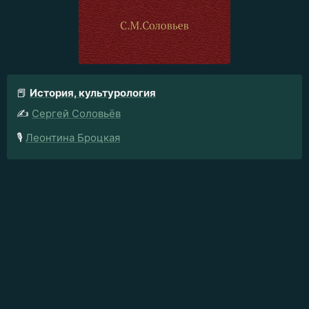
📕
История, культурология
✍️
Сергей Соловьёв
🎙️
Леонтина Броцкая