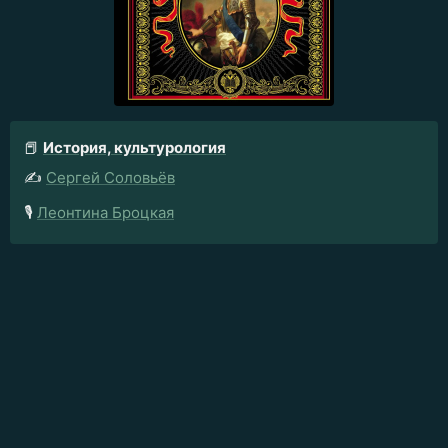
📕
История, культурология
✍️
Сергей Соловьёв
🎙️
Леонтина Броцкая