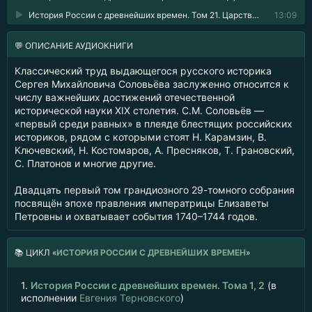
История России с древнейших времен. Том 21. Царствование императрицы Елисаветы Петровны. 1740–1744 гг. 24
13:09
💬 ОПИСАНИЕ АУДИОКНИГИ
Классический труд выдающегося русского историка
Сергея Михайловича Соловьёва заслуженно относится к
числу важнейших достижений отечественной
исторической науки XIX столетия. С.М. Соловьёв —
«первый среди равных» в плеяде блестящих российских
историков, рядом с которыми стоят Н. Карамзин, В.
Ключевский, Н. Костомаров, А. Пресняков, Т. Грановский,
С. Платонов и многие другие.
Двадцать первый том грандиозного 29-томного собрания
посвящён эпохе правления императрицы Елизаветы
Петровны и охватывает события 1740–1744 годов.
📚
ЦИКЛ «
ИСТОРИЯ РОССИИ С ДРЕВНЕЙШИХ ВРЕМЕН
»
1.
История России с древнейших времен. Тома 1, 2
(в
исполнении
Евгения Терновского
)