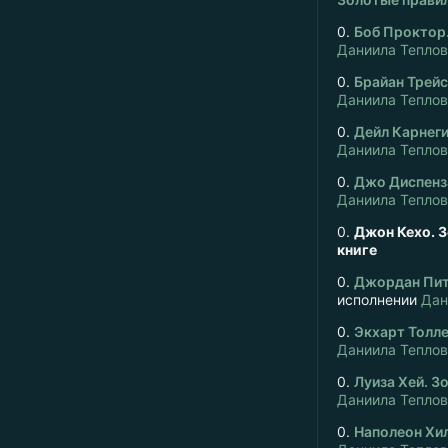
0.
Боб Проктор.
Даниила Тепло
0.
Брайан Трей
Даниила Тепло
0.
Дейл Карнеги
Даниила Тепло
0.
Джо Диспенза
Даниила Тепло
0.
Джон Кехо. З
книге
0.
Джордан Пит
исполнении
Дан
0.
Экхарт Толле
Даниила Тепло
0.
Луиза Хей. З
Даниила Тепло
0.
Наполеон Хил