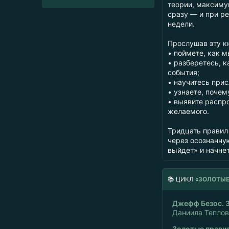
теории, максиму
сразу — и при р
недели.
Прослушав эту кн
• поймете, как 
• разберетесь, 
события;
• научитесь прис
• узнаете, почем
• выявите распро
желаемого.
Тридцать правил 
через осознанну
выйдет» и начнет
📚
ЦИКЛ «
ЗОЛОТЫЕ
Джефф Безос. З
Даниила Тепло
Золотые прави