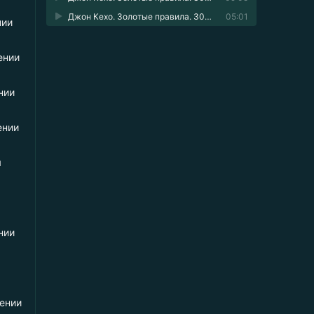
Джон Кехо. Золотые правила. 30 принципов работы с подсознанием в одной книге 32
05:01
нии
ении
нии
ении
й
нии
ении