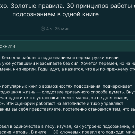
хо. Золотые правила. 30 принципов работы 
подсознанием в одной книге
🕒
4 ч. 25 мин.
ИОКНИГИ
 Кехо для работы с подсознанием и перезагрузки жизни
уже уставшими и засыпаете без сил. Хочется перемен, но на н
мени, ни энергии. Годы идут, а кажется, что вы по-прежнему ст
р популярных книг о возможностях подсознания, подчеркивает
егодняшняя жизнь — следствие привычного способа думать. Вну
учат одни и те же установки: «денег мало», «я не дотягиваю»,
». Эти сценарии работают на автопилоте и тихо управляют
аким вы себя представляете, постепенно становится тем, что в
овел в одиночестве в лесу, изучая, как устроено подсознание, и
еские методы. В книге — 30 ключевых правил его подхода: ми