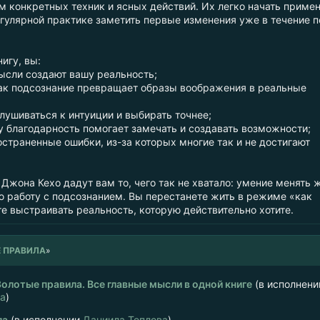
м конкретных техник и ясных действий. Их легко начать приме
егулярной практике заметить первые изменения уже в течение 
игу, вы:
мысли создают вашу реальность;
как подсознание превращает образы воображения в реальные
лушиваться к интуиции и выбирать точнее;
у благодарность помогает замечать и создавать возможности;
страненные ошибки, из-за которых многие так и не достигают
Джона Кехо дадут вам то, чего так не хватало: умение менять 
ю работу с подсознанием. Вы перестанете жить в режиме «как
е выстраивать реальность, которую действительно хотите.
 ПРАВИЛА
»
олотые правила. Все главные мысли в одной книге
(в исполнени
ва
)
ла
(в исполнении
Даниила Теплова
)