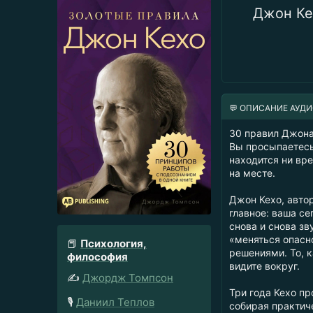
Джон Ке
💬 ОПИСАНИЕ АУД
30 правил Джона
Вы просыпаетесь 
находится ни вре
на месте.
Джон Кехо, авто
главное: ваша с
снова и снова зв
«меняться опасно
📕
Психология,
решениями. То, к
философия
видите вокруг.
✍️
Джордж Томпсон
Три года Кехо пр
🎙️
Даниил Теплов
собирая практич