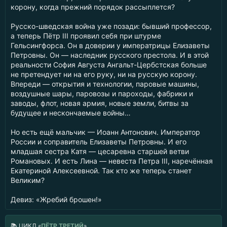
корону, когда прежний порядок рассыплется?
Русско-шведская война уже позади: бывший профессор,
а теперь Пётр III проявил себя при штурме
Гельсингфорса. Он в доверии у императрицы Елизаветы
Петровны. Он — наследник русского престола. И в этой
реальности София Августа Ангальт-Цербстская больше
не претендует ни на его руку, ни на русскую корону.
Впереди — открытия и технологии, паровые машины,
воздушные шары, паровозы и пароходы, фабрики и
заводы, флот, новая армия, новые земли, битвы за
будущее и нескончаемые войны…
Но есть ещё мальчик — Иоанн Антонович. Император
России и соправитель Елизаветы Петровны. И его
младшая сестра Катя — цесаревна старшей ветви
Романовых. И есть Лина — невеста Петра III, наречённая
Екатериной Алексеевной. Так кто же теперь станет
Великим?
Девиз: «Жребий брошен!»
📚
ЦИКЛ «
ПЁТР ТРЕТИЙ
»