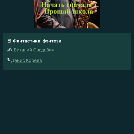
📕
Фантастика, фэнтези
✍️
Виталий Свадьбин
🎙️
Денис Кореев