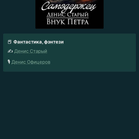
📕
Фантастика, фэнтези
✍️
Денис Старый
🎙️
Денис Офицеров