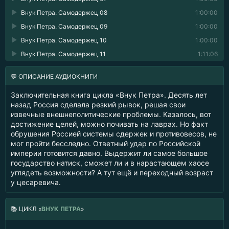
Внук Петра. Самодержец 08
1:00:00
Внук Петра. Самодержец 09
1:00:00
Внук Петра. Самодержец 10
1:00:00
Внук Петра. Самодержец 11
1:11:06
💬 ОПИСАНИЕ АУДИОКНИГИ
Заключительная книга цикла «Внук Петра». Десять лет
назад Россия сделала резкий рывок, решая свои
извечные внешнеполитические проблемы. Казалось, вот
достижение целей, можно почивать на лаврах. Но факт
обрушения Россией системы сдержек и противовесов, не
мог пройти бесследно. Ответный удар по Российской
империи готовится давно. Выдержит ли самое большое
государство натиск, сможет ли и в нарастающем хаосе
углядеть возможности? А тут ещё и переходный возраст
у цесаревича.
📚
ЦИКЛ «
ВНУК ПЕТРА
»