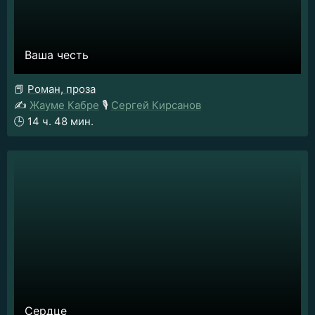
Ваша честь
📕
Роман, проза
✍️
Жауме Кабре
🎙️
Сергей Кирсанов
🕒
14 ч. 48 мин.
Сердце