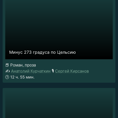
Минус 273 градуса по Цельсию
📕
Роман, проза
✍️
Анатолий Курчаткин
🎙️
Сергей Кирсанов
🕒
12 ч. 55 мин.