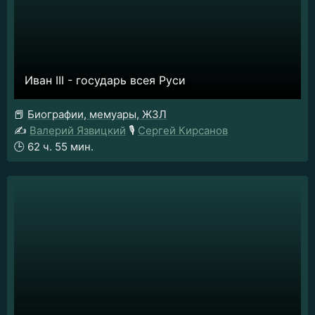
Иван III - государь всея Руси
📕
Биографии, мемуары, ЖЗЛ
✍️
Валерий Язвицкий
🎙️
Сергей Кирсанов
🕒
62 ч. 55 мин.