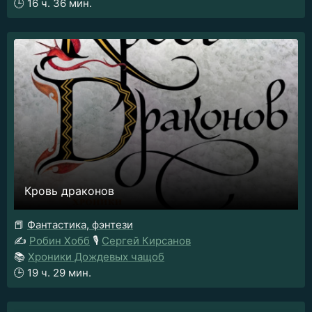
🕒
16 ч. 36 мин.
Кровь драконов
📕
Фантастика, фэнтези
✍️
Робин Хобб
🎙️
Сергей Кирсанов
📚
Хроники Дождевых чащоб
🕒
19 ч. 29 мин.