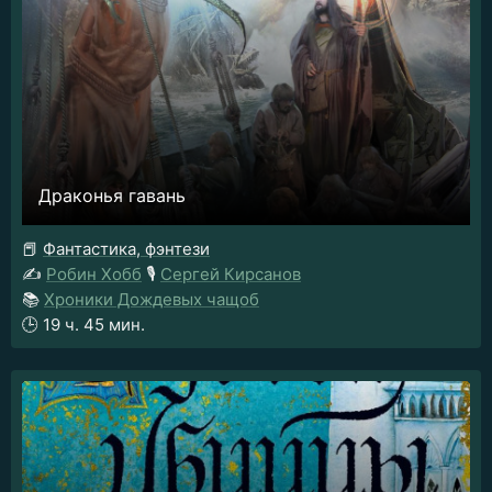
Драконья гавань
📕
Фантастика, фэнтези
✍️
Робин Хобб
🎙️
Сергей Кирсанов
📚
Хроники Дождевых чащоб
🕒
19 ч. 45 мин.