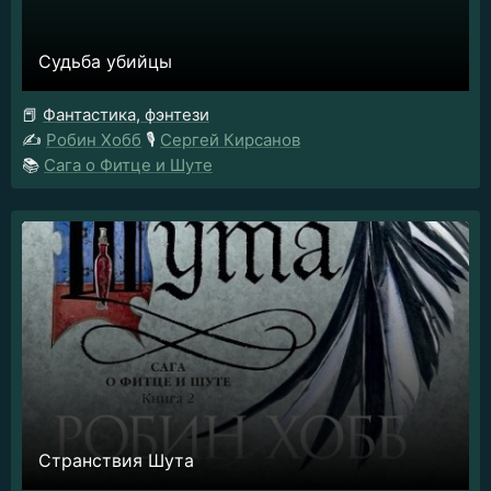
Судьба убийцы
📕
Фантастика, фэнтези
✍️
Робин Хобб
🎙️
Сергей Кирсанов
📚
Сага о Фитце и Шуте
Странствия Шута