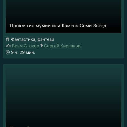
Проклятие мумии или Камень Семи Звёзд
📕
Фантастика, фэнтези
✍️
Брэм Стокер
🎙️
Сергей Кирсанов
🕒
9 ч. 29 мин.