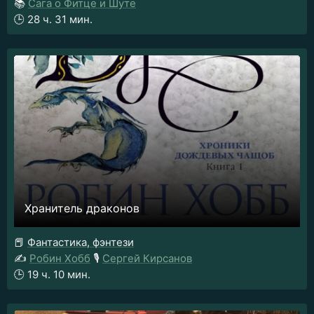
📚
Сага о Фитце и Шуте
🕒
28 ч. 31 мин.
Хранитель драконов
📕
Фантастика, фэнтези
✍️
Робин Хобб
🎙️
Сергей Кирсанов
🕒
19 ч. 10 мин.