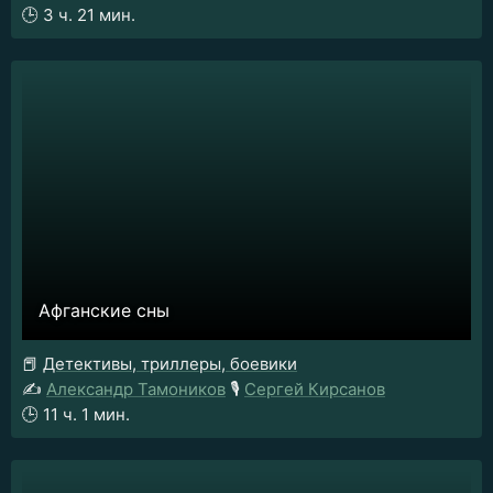
🕒
3 ч. 21 мин.
Афганские сны
📕
Детективы, триллеры, боевики
✍️
Александр Тамоников
🎙️
Сергей Кирсанов
🕒
11 ч. 1 мин.