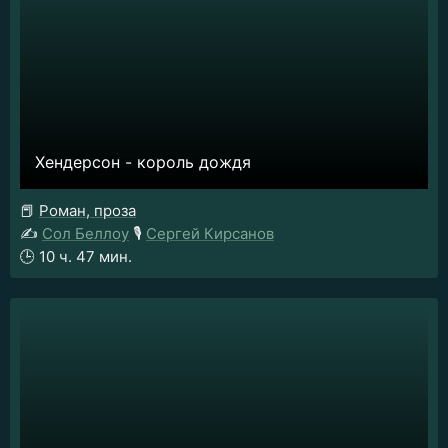
Хендерсон - король дождя
📕
Роман, проза
✍️
Сол Беллоу
🎙️
Сергей Кирсанов
🕒
10 ч. 47 мин.