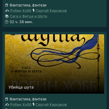
📕
Фантастика, фэнтези
✍️
Робин Хобб
🎙️
Сергей Кирсанов
📚
Сага о Фитце и Шуте
🕒
32 ч. 38 мин.
Убийца шута
📕
Фантастика, фэнтези
✍️
Робин Хобб
🎙️
Сергей Кирсанов