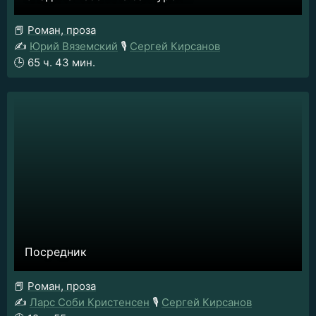
📕
Роман, проза
✍️
Юрий Вяземский
🎙️
Сергей Кирсанов
🕒
65 ч. 43 мин.
Посредник
📕
Роман, проза
✍️
Ларс Соби Кристенсен
🎙️
Сергей Кирсанов