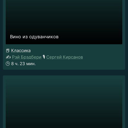
Вино из одуванчиков
📕
Классика
✍️
Рэй Брэдбери
🎙️
Сергей Кирсанов
🕒
8 ч. 23 мин.