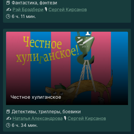
📕
Фантастика, фэнтези
✍️
Рэй Брэдбери
🎙️
Сергей Кирсанов
🕒
6 ч. 11 мин.
Честное хулиганское
📕
Детективы, триллеры, боевики
✍️
Наталья Александрова
🎙️
Сергей Кирсанов
🕒
6 ч. 34 мин.