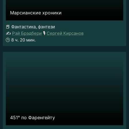
Марсианские хроники
📕
Фантастика, фэнтези
✍️
Рэй Брэдбери
🎙️
Сергей Кирсанов
🕒
8 ч. 20 мин.
451° по Фаренгейту