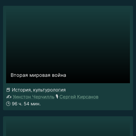
Вторая мировая война
📕
История, культурология
✍️
Уинстон Черчилль
🎙️
Сергей Кирсанов
🕒
96 ч. 54 мин.