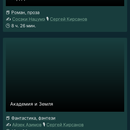
📕
Роман, проза
✍️
Сосэки Нацумэ
🎙️
Сергей Кирсанов
🕒
8 ч. 26 мин.
Академия и Земля
📕
Фантастика, фэнтези
✍️
Айзек Азимов
🎙️
Сергей Кирсанов