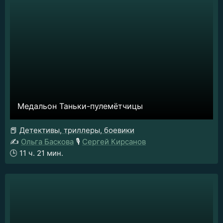
Медальон Таньки-пулемётчицы
📕
Детективы, триллеры, боевики
✍️
Ольга Баскова
🎙️
Сергей Кирсанов
🕒
11 ч. 21 мин.