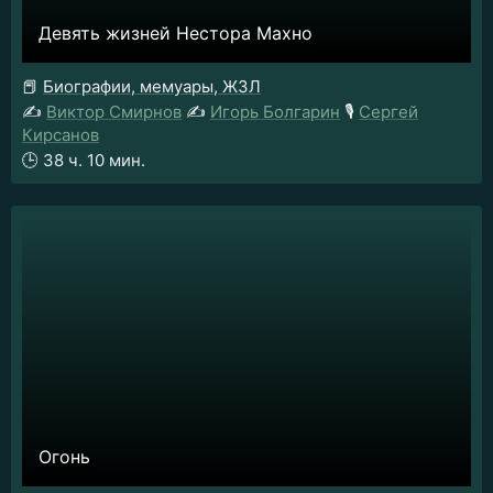
Девять жизней Нестора Махно
📕
Биографии, мемуары, ЖЗЛ
✍️
Виктор Смирнов
✍️
Игорь Болгарин
🎙️
Сергей
Кирсанов
🕒
38 ч. 10 мин.
Огонь