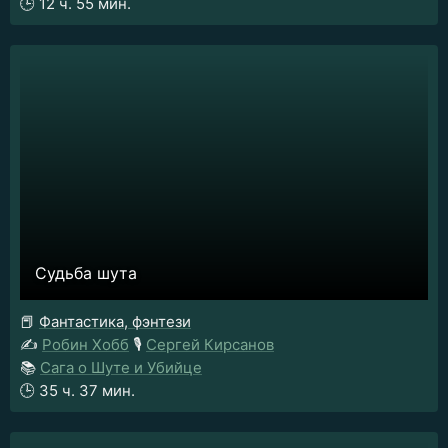
🕒
12 ч. 55 мин.
Судьба шута
📕
Фантастика, фэнтези
✍️
Робин Хобб
🎙️
Сергей Кирсанов
📚
Сага о Шуте и Убийце
🕒
35 ч. 37 мин.