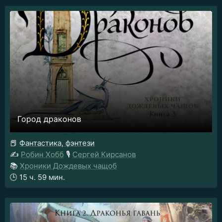
Город драконов
📕
Фантастика, фэнтези
✍️
Робин Хобб
🎙️
Сергей Кирсанов
📚
Хроники Дождевых чащоб
🕒
15 ч. 59 мин.