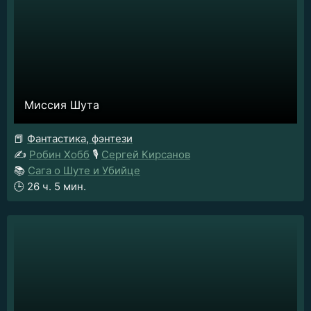
Миссия Шута
📕
Фантастика, фэнтези
✍️
Робин Хобб
🎙️
Сергей Кирсанов
📚
Сага о Шуте и Убийце
🕒
26 ч. 5 мин.