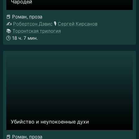
Чародей
📕
Роман, проза
✍️
Робертсон Дэвис
🎙️
Сергей Кирсанов
📚
Торонтская трилогия
🕒
18 ч. 7 мин.
Убийство и неупокоенные духи
📕
Роман, проза