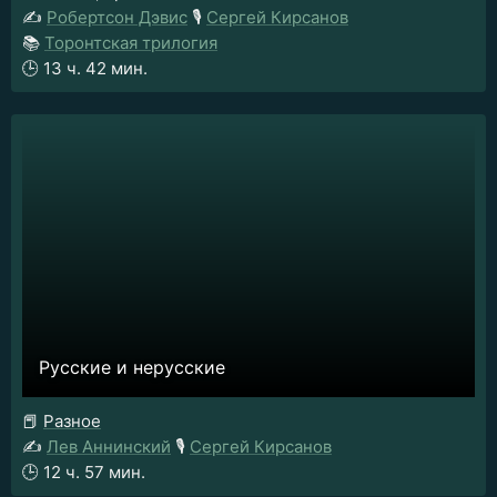
✍️
Робертсон Дэвис
🎙️
Сергей Кирсанов
📚
Торонтская трилогия
🕒
13 ч. 42 мин.
Русские и нерусские
📕
Разное
✍️
Лев Аннинский
🎙️
Сергей Кирсанов
🕒
12 ч. 57 мин.