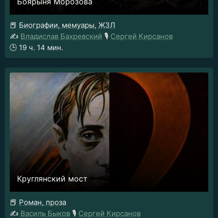
Боярыня Морозова
📕
Биографии, мемуары, ЖЗЛ
✍️
Владислав Бахревский
🎙️
Сергей Кирсанов
🕒
19 ч. 14 мин.
Круглянский мост
📕
Роман, проза
✍️
Василь Быков
🎙️
Сергей Кирсанов