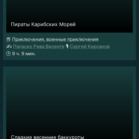
Пираты Карибских Морей
📕
Приключения, военные приключения
✍️
Паласио Рива Висенте
🎙️
Сергей Кирсанов
🕒
9 ч. 9 мин.
Сладкие весенние баккуроты