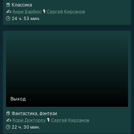
📕
Классика
✍️
Анри Барбюс
🎙️
Сергей Кирсанов
🕒
24 ч. 53 мин.
Выход
📕
Фантастика, фэнтези
✍️
Кори Доктороу
🎙️
Сергей Кирсанов
🕒
22 ч. 30 мин.