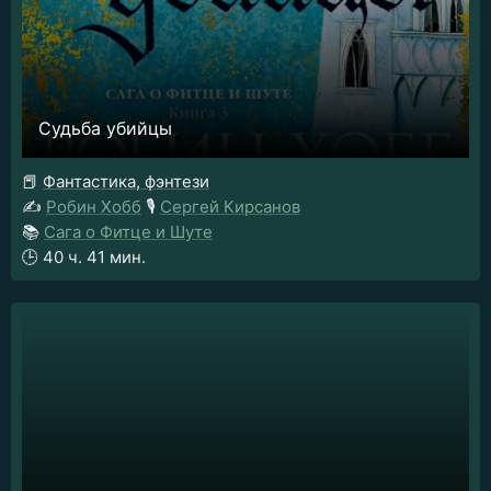
Судьба убийцы
📕
Фантастика, фэнтези
✍️
Робин Хобб
🎙️
Сергей Кирсанов
📚
Сага о Фитце и Шуте
🕒
40 ч. 41 мин.