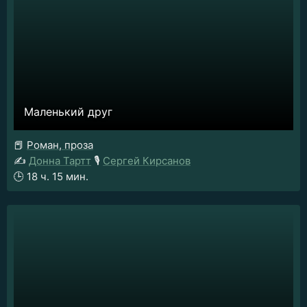
Маленький друг
📕
Роман, проза
✍️
Донна Тартт
🎙️
Сергей Кирсанов
🕒
18 ч. 15 мин.