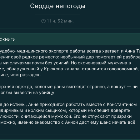
Сердце непогоды
🕒
11 ч. 52 мин.
ИОКНИГИ
удебно-медицинского эксперта работы всегда хватает, и Анна Т
енит своё редкое ремесло: необычный дар помогает ей разбир
ми случаями почти без усилий. Но окоченевший мужчина в
е, обнаруженный у Крюкова канала, становится головоломкой, 
ьше, чем разгадок.
ерхняя одежда, колотые раны выглядят странно, а вокруг — ни
ог бы вывести на убийцу.
я до истины, Анне приходится работать вместе с Константином
дирчивым и колким сыщиком, который не спешит доверять
лжности, считающейся мужской. Его не отпускают призраки
зможно, именно знакомство с Анной даст ему шанс начать всё