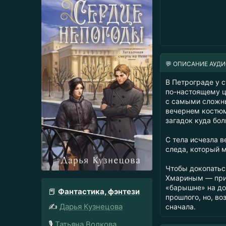
💬 ОПИСАНИЕ АУД
В Петрограде у с
по-настоящему ц
с самыми сложны
вечернем костюм
загадок куда бол
С тела исчезла в
следа, который м
Чтобы докопатьс
Хмариным — при
«барышне» на до
📕
Фантастика, фэнтези
прошлого, но, во
✍️
Дарья Кузнецова
сначала.
🎙️
Татьяна Волкова