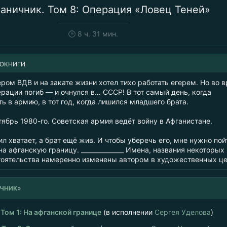
аничник. Том 8: Операция «Ловец Теней»
🕒
8 ч. 31 мин.
ИОКНИГИ
ром ВДВ и на закате жизни хотел тихо работать егерем. Но во 
рации погиб — и очнулся в… СССР! В тот самый день, когда
ь в армию, в тот год, когда лишился младшего брата.
ябрь 1980-го. Советская армия ведёт войну в Афганистане.
ил хватает, а брат ещё жив. И чтобы уберечь его, мне нужно пой
а афганскую границу. ______________ Имена, названия некоторых
тоятельства намеренно изменены автором в художественных це
ИЧНИК
»
Том 1: На афганской границе
(в исполнении
Сергея Уделова
)