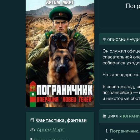
Погр
💬 ОПИСАНИЕ АУД
Он служил офице
спасательной опе
собирался уходит
На календаре окт
Я снова молод, с
погранвойска — н
и некоторые обс
📚
ЦИКЛ «
ПОГРАН
📕
Фантастика, фэнтези
✍️
Артём Март
1.
Пограничник. 