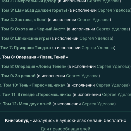
 Том 2: Смертельный дозор
(в исполнении
Сергея Уделова
)
 Том 3: Шамабад должен гореть!
(в исполнении
Сергея Уделова
Том 4: Застава, к бою!
(в исполнении
Сергея Уделова
)
 Том 5: Охота на «Черный Аист»
(в исполнении
Сергея Уделова
)
 Том 6: Шпионские игры
(в исполнении
Сергея Уделова
)
 Том 7: Призраки Пянджа
(в исполнении
Сергея Уделова
)
 Том 8: Операция «Ловец Теней»
 Том 8: Операция «Ловец Теней»
(в исполнении
Сергея Уделова
)
 Том 9: За речкой
(в исполнении
Сергея Уделова
)
. Том 10: Тень «Пересмешника»
(в исполнении
Сергея Уделова
)
. Том 11: В гнезде «Пересмешника»
(в исполнении
Сергея Удело
. Том 12: Меж двух огней
(в исполнении
Сергея Уделова
)
Книгоблуд
- заблудись в аудиокнигах онлайн бесплатно
Для правообладателей