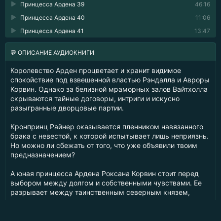
Принцесса Ардена 39
46:16
Принцесса Ардена 40
11:06
Принцесса Ардена 41
13:47
💬 ОПИСАНИЕ АУДИОКНИГИ
Королевство Арден процветает и хранит видимое
спокойствие под взвешенной властью Рэндалла и Авроры
Корвин. Однако за белизной мраморных залов Вайтхолла
скрываются тайные договоры, интриги и искусно
разыгранные дворцовые партии.
Кронпринц Райнер оказывается пленником навязанного
брака с невестой, к которой испытывает лишь неприязнь.
Но можно ли сбежать от того, что уже объявили твоим
предназначением?
А юная принцесса Ардена Роксана Корвин стоит перед
выбором между долгом и собственными чувствами. Ее
разрывает между таинственным северным князем,
которому она вручила венок в ночь главного праздника
северян, и Изаном Наари — сыном солдата и служанки,
другом детства, с которым связаны годы смеха,