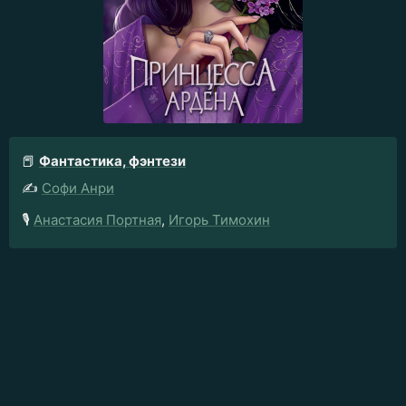
📕
Фантастика, фэнтези
✍️
Софи Анри
🎙️
Анастасия Портная
,
Игорь Тимохин