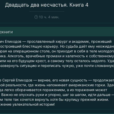
Двадцать два несчастья. Книга 4
🕒
10 ч. 4 мин.
ИОКНИГИ
ич Епиходов — прославленный хирург и академик, проживший
построивший блестящую карьеру. Но судьба даёт ему неожида
рая на операционном столе, он приходит в себя в теле молодог
ика. Алкоголь, врачебные промахи и халатность к собственному
ли на его будущем крест, а самому телу осталось недолго. Уд
развернуть ситуацию и переписать чужую, уже почти сломанну
ге Сергей Епиходов — вернее, его новая сущность — продолжае
вой реальности, где жизнь напоминает американские горки. Зде
а легко оборачивается поражением, а из поражения может
 Важно не опускать руки и упорно, шаг за шагом, идти дальше 
ом теле так хочется вернуть хотя бы крупицу прежней жизни.
жение увлекательной истории!