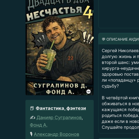
💬 ОПИСАНИЕ АУД
Сергей Николаев
долгую жизнь и 
второй шанс: уми
хирурга-неудачн
здоровью постави
ли «попаданцу» 
судьбу?
В четвёртой кни
обживаться в но
📕
Фантастика, фэнтези
кажущаяся побед
родиться победа.
✍️
Данияр Сугралинов
,
даже если в нов
Фонд А.
Слушайте продол
🎙️
Александр Воронов