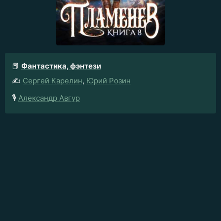
📕
Фантастика, фэнтези
✍️
Сергей Карелин
,
Юрий Розин
🎙️
Александр Авгур