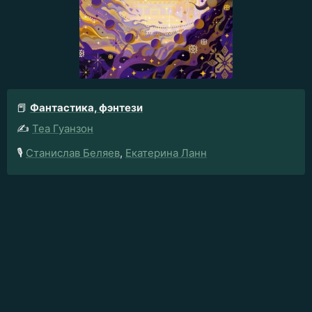
📕
Фантастика, фэнтези
✍️
Теа Гуанзон
🎙️
Станислав Беляев
,
Екатерина Ланн