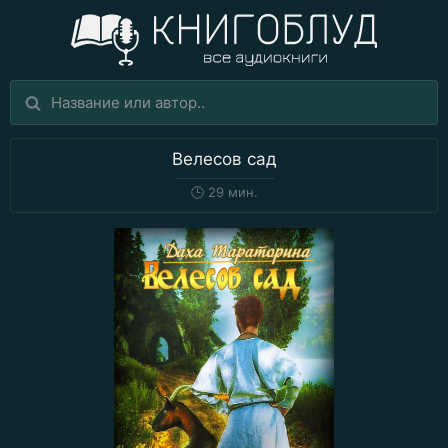
Велесов сад
🕒
29 мин.