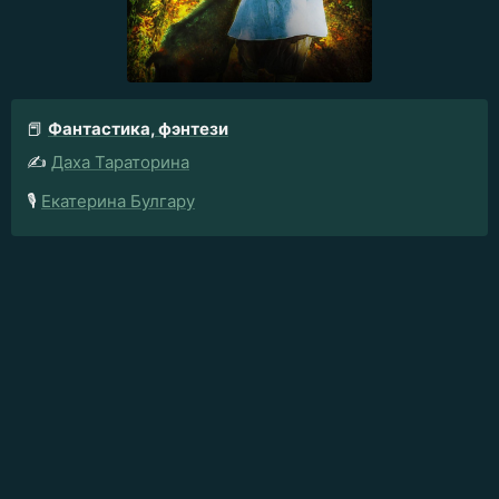
📕
Фантастика, фэнтези
✍️
Даха Тараторина
🎙️
Екатерина Булгару