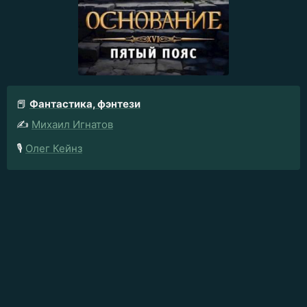
📕
Фантастика, фэнтези
✍️
Михаил Игнатов
🎙️
Олег Кейнз