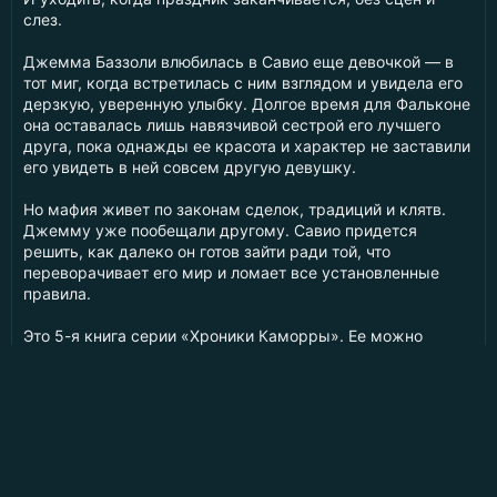
слез.
Джемма Баззоли влюбилась в Савио еще девочкой — в
тот миг, когда встретилась с ним взглядом и увидела его
дерзкую, уверенную улыбку. Долгое время для Фальконе
она оставалась лишь навязчивой сестрой его лучшего
друга, пока однажды ее красота и характер не заставили
его увидеть в ней совсем другую девушку.
Но мафия живет по законам сделок, традиций и клятв.
Джемму уже пообещали другому. Савио придется
решить, как далеко он готов зайти ради той, что
переворачивает его мир и ломает все установленные
правила.
Это 5-я книга серии «Хроники Каморры». Ее можно
читать отдельно, но лучше знакомиться с циклом по
порядку.
📚
ЦИКЛ «
ХРОНИКИ КАМОРРЫ
»
5.
Извращенные сердца