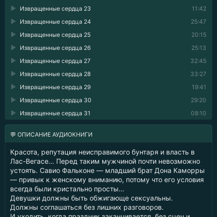
Извращенные сердца 23
11:42
Извращенные сердца 24
25:47
Извращенные сердца 25
20:15
Извращенные сердца 26
25:13
Извращенные сердца 27
32:45
Извращенные сердца 28
33:27
Извращенные сердца 29
19:41
Извращенные сердца 30
29:20
Извращенные сердца 31
08:10
💬 ОПИСАНИЕ АУДИОКНИГИ
Красота, репутация неисправимого бунтаря и власть в
Лас-Вегасе… Перед таким мужчиной почти невозможно
устоять. Савио Фальконе — младший брат Дона Каморры
— привык к женскому вниманию, потому что его условия
всегда были кристально просты…
Девушки должны быть обжигающе сексуальны.
Должны соглашаться без лишних разговоров.
И уходить, когда праздник заканчивается, без сцен и