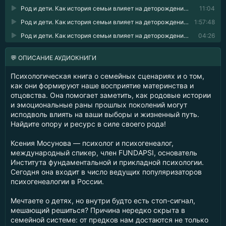
Род и дети. Как история семьи влияет на деторождение 05
11:04
Род и дети. Как история семьи влияет на деторождение 06
1:57:48
Род и дети. Как история семьи влияет на деторождение 07
04:26
💬 ОПИСАНИЕ АУДИОКНИГИ
Психологическая книга о семейных сценариях и о том,
как они формируют наше восприятие материнства и
отцовства. Она помогает заметить, как родовые истории
и эмоциональные раны прошлых поколений могут
исподволь влиять на ваши выборы и жизненный путь.
Найдите опору и ресурс в силе своего рода!
Ксения Мосунова — психолог и психогенеалог,
международный спикер, член FUNDAPSI, основатель
Института фундаментальной и прикладной психологии.
Сегодня она входит в число ведущих популяризаторов
психогенеалогии в России.
Мечтаете о детях, но внутри будто есть стоп-сигнал,
мешающий решиться? Причина нередко скрыта в
семейной системе: от предков нам достаются не только