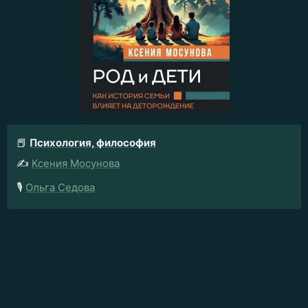
📕
Психология, философия
✍️
Ксения Мосунова
🎙️
Ольга Седова