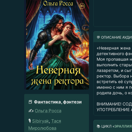
💬 ОПИСАНИЕ АУД
«Неверная жена 
детективного фэн
Моя пропавшая н
выполнить старый
лазаретом, и сыг
ректор. Выбора н
встретить её суп
именно с ним я 
родила дочь, о к
📕
Фантастика, фэнтези
ВНИМАНИЕ! СОД
УПОТРЕБЛЕНИЕ 
✍️
Ольга Росса
🎙️
Sibiryak
,
Тася
📚
ЦИКЛ «
ЭРАЛЛИЯ
Миролюбова