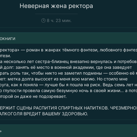
Неверная жена ректора
🕒
8 ч. 23 мин.
ИОКНИГИ
ректора» — роман в жанрах тёмного фэнтези, любовного фэнтез
тези.
а несколько лет сестра-близнец внезапно вернулась и потребо
 долг: занять её место в военной академии, где она заведует
рать роль так, чтобы никто не заметил подмены — особенно её
ет: метка долга высосет из меня всю магию. Но стоило мне
руга, как я поняла — лучше бы я пошла на риск. Ведь семь лет 
по глупости провела самую безумную ночь в своей жизни… а пот
оторой он даже не подозревает.
ЕРЖИТ СЦЕНЫ РАСПИТИЯ СПИРТНЫХ НАПИТКОВ. ЧРЕЗМЕРНО
АЛКОГОЛЯ ВРЕДИТ ВАШЕМУ ЗДОРОВЬЮ.
»