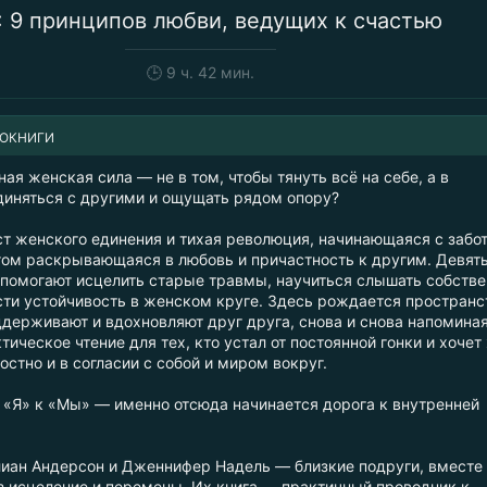
 9 принципов любви, ведущих к счастью
🕒
9 ч. 42 мин.
ИОКНИГИ
ная женская сила — не в том, чтобы тянуть всё на себе, а в
диняться с другими и ощущать рядом опору?
 женского единения и тихая революция, начинающаяся с забо
агом раскрывающаяся в любовь и причастность к другим. Девят
 помогают исцелить старые травмы, научиться слышать собств
сти устойчивость в женском круге. Здесь рождается пространс
держивают и вдохновляют друг друга, снова и снова напоминая
ктическое чтение для тех, кто устал от постоянной гонки и хочет
стно и в согласии с собой и миром вокруг.
т «Я» к «Мы» — именно отсюда начинается дорога к внутренней
ан Андерсон и Дженнифер Надель — близкие подруги, вместе
 исцеление и перемены. Их книга — практичный проводник к