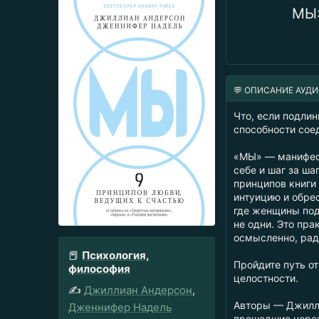
МЫ:
💬 ОПИСАНИЕ АУД
Что, если подлин
способности сое
«МЫ» — манифест
себе и шаг за ш
принципов книги
интуицию и обре
где женщины под
не одни. Это пра
осмысленно, радо
📕
Психология,
Пройдите путь о
философия
целостности.
✍️
Джиллиан Андерсон
,
Авторы — Джилли
Дженнифер Надель
прошедшие через