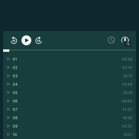
1X
01
05:39
02
30:14
03
26:15
04
34:59
05
25:18
06
09:43
07
13:32
08
16:36
09
05:35
10
18:21