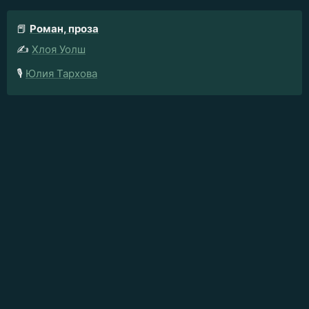
📕
Роман, проза
✍️
Хлоя Уолш
🎙️
Юлия Тархова