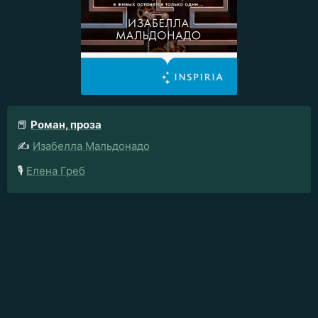
📕
Роман, проза
✍️
Изабелла Мальдонадо
🎙️
Елена Греб