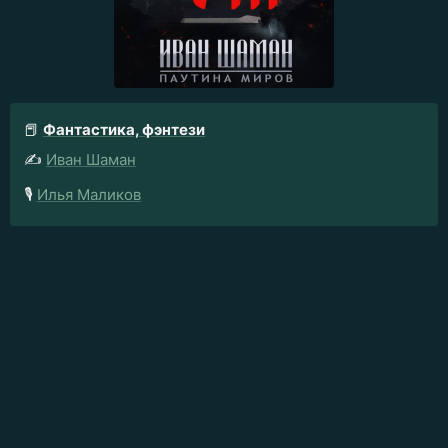
📕
Фантастика, фэнтези
✍️
Иван Шаман
🎙️
Илья Маликов