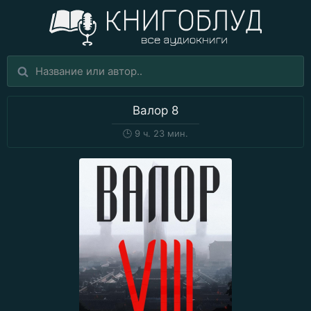
Валор 8
🕒
9 ч. 23 мин.