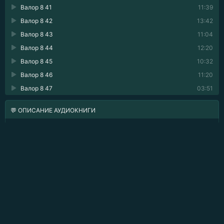
Валор 8 41
11:39
Валор 8 42
13:42
Валор 8 43
11:04
Валор 8 44
12:20
Валор 8 45
10:32
Валор 8 46
11:20
Валор 8 47
03:51
💬 ОПИСАНИЕ АУДИОКНИГИ
Остров Чщаси — удалённая окраина демонической
империи, затерявшаяся в океанской пустыне, где в
глубинах рыщут смертоносные хищники. Но бед на этом
не заканчивается: хрупкий баланс сил рушится, и на
острове разгорается клановая война, толкающая пять
наций к самой пропасти.
Финальная книга цикла «Валор» и мира Валтарсии. Если
заметите, что какая-то сюжетная линия обрывается или я
упустил важную деталь, — без стеснения пишите об этом
в комментариях.