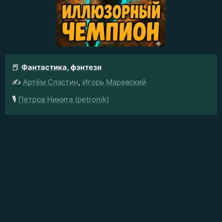
📕
Фантастика, фэнтези
✍️
Артём Сластин
,
Игорь Маревский
🎙️
Петров Никита (petronik)