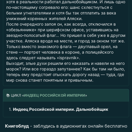
хотя в реальности работал дальнобойщиком. И лишь одно
по‑настоящему согревало его: шанс схлестнуться с
белыми угнетателями и хотя бы так отплатить за века
унижений коренных жителей Аляски.
После очередного запоя он, как всегда, отключился в
«обезьяннике» при шерифском офисе, уставившись на
звездно‑полосатый флаг… Но пришел в себя уже в другом
участке. Аляска вроде на месте, и город за окном тот же.
Только вместо знакомого флага — двуглавый орел, на
стене — портрет человека в короне, а полицейского
здесь следует называть «ispravnik».
Выходит, злые духи решили его наказать и навели на него
морок? Или все гораздо запутаннее? Как бы там ни было,
теперь ему предстоит отыскать дорогу назад — туда, где
мир снова станет понятным и привычным.
📚
ЦИКЛ «
ИНДЕЕЦ РОССИЙСКОЙ ИМПЕРИИ
»
1.
Индеец Российской империи. Дальнобойщик
Книгоблуд
- заблудись в аудиокнигах онлайн бесплатно