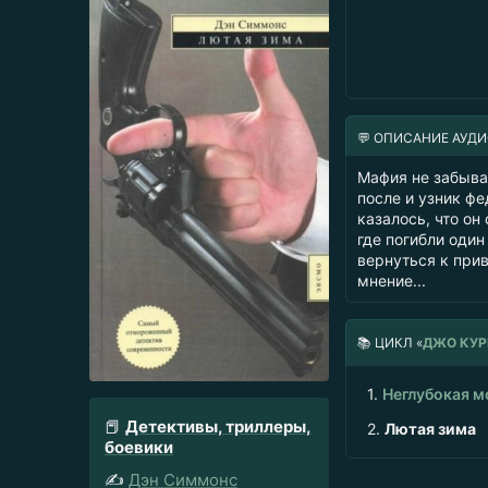
💬 ОПИСАНИЕ АУД
Мафия не забыва
после и узник ф
казалось, что о
где погибли один
вернуться к при
мнение...
📚
ЦИКЛ «
ДЖО КУ
1.
Неглубокая м
📕
Детективы, триллеры,
2.
Лютая зима
боевики
✍️
Дэн Симмонс