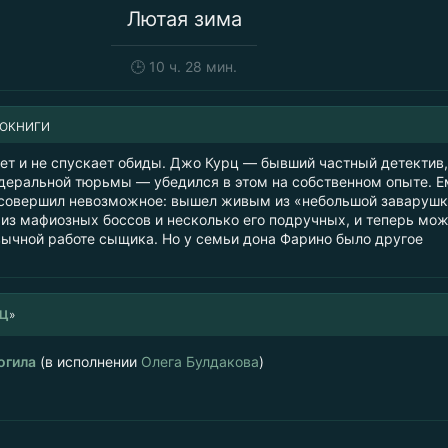
Лютая зима
🕒
10 ч. 28 мин.
ИОКНИГИ
ет и не спускает обиды. Джо Курц — бывший частный детектив,
едеральной тюрьмы — убедился в этом на собственном опыте. Е
н совершил невозможное: вышел живым из «небольшой заварушк
 из мафиозных боссов и несколько его подручных, и теперь мо
вычной работе сыщика. Но у семьи дона Фарино было другое
РЦ
»
огила
(в исполнении
Олега Булдакова
)