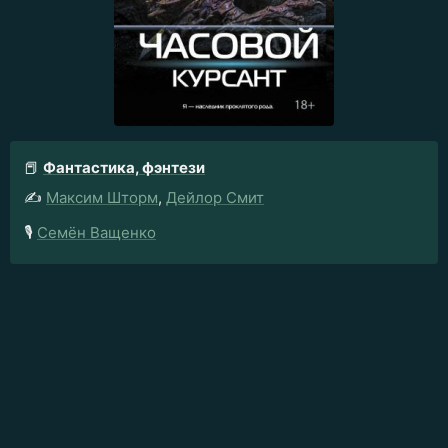
📕
Фантастика, фэнтези
✍️
Максим Шторм
,
Дейлор Смит
🎙️
Семён Ващенко