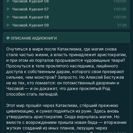
Часовой. Курсант 06
1:00:00
Часовой. Курсант 07
1:00:00
Часовой. Курсант 08
1:00:00
Часовой. Курсант 09
31:26
💬 ОПИСАНИЕ АУДИОКНИГИ
Очутиться в мире после Катаклизма, где магия снова
стала частью жизни, а власть принадлежит аристократии,
и при этом из порталов прорываются чудовищные твари?
Проснуться в теле проклятого наследника, лишённого
доступа к собственным дарам, которого свои презирают
сильнее, чем монстров? Запросто. Но Алексей Бестужев
не из тех, кто ломается: он потомственный дворянин и
Часовой — и он докажет, что даже проклятый Род
способен стать легендой.
Этот мир прошёл через Катаклизм, стёрший прежнюю
цивилизацию, и сумел подняться из руин. Здесь вновь
утвердилась аристократия. Сюда вернулась магия. Но
вместе с возрождением пришла новая беда — вторжение
жутких созданий из иных планов, лезущих через