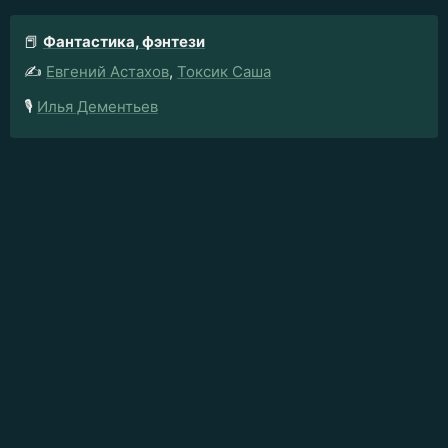
📕
Фантастика, фэнтези
✍️
Евгений Астахов
,
Токсик Саша
🎙️
Илья Дементьев