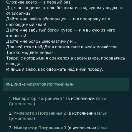
Сложнее всего — в первый раз.
Да, я возродился в теле боярина-изгоя, чудом ушедшего
от виселицы.
Дайте мне шайку оборванцев — и я превращу её в
непобедимый клан!
Дайте мне забытый богом хутор — и я выкую из него
крепость!
Дайте мне боярышню-магичку и…
Для неё тоже найдётся применение в моём хозяйстве.
Только медлить нельзя.
Твари, с которыми я сражался в своём мире, прорвались
и сюда.
И лишь я знаю, как одержать над ними победу.
📚
ЦИКЛ «
ИМПЕРАТОР ПОГРАНИЧЬЯ
»
1.
Император Пограничья 1
(в исполнении
Ильи
Дементьева
)
2.
Император Пограничья 2
(в исполнении
Ильи
Дементьева
)
3.
Император Пограничья 3
(в исполнении
Ильи