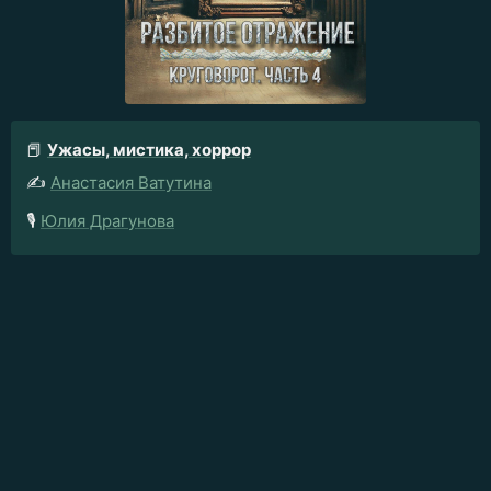
📕
Ужасы, мистика, хоррор
✍️
Анастасия Ватутина
🎙️
Юлия Драгунова