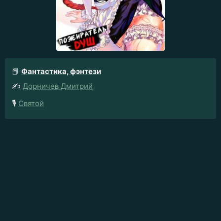
📕
Фантастика, фэнтези
✍️
Дорничев Дмитрий
🎙️
Святой