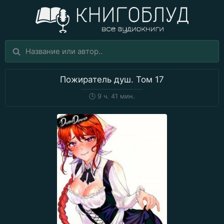
Пожиратель душ. Том 17
🕒
9 ч. 41 мин.