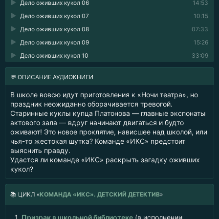
Дело оживших кукол 06
14:53
Дело оживших кукол 07
10:15
Дело оживших кукол 08
07:33
Дело оживших кукол 09
15:26
Дело оживших кукол 10
33:09
💬 ОПИСАНИЕ АУДИОКНИГИ
В школе вовсю идут приготовления к «Ночи театра», но
праздник неожиданно оборачивается тревогой.
Старинные куклы купца Платонова — главные экспонаты
актового зала — вдруг начинают двигаться и будто
оживают! Это новое проклятие, нависшее над школой, или
чья-то жестокая шутка? Команде «ИКС» предстоит
выяснить правду.
Удастся ли команде «ИКС» раскрыть загадку оживших
кукол?
📚
ЦИКЛ «
КОМАНДА «ИКС». ДЕТСКИЙ ДЕТЕКТИВ
»
1.
Призрак в школьной библиотеке
(в исполнении