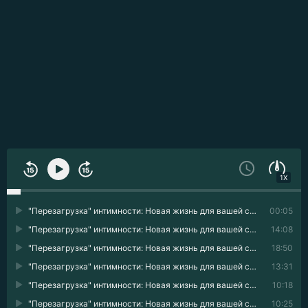
1X
"Перезагрузка" интимности: Новая жизнь для вашей сексуальности 01
00:05
"Перезагрузка" интимности: Новая жизнь для вашей сексуальности 02
14:08
"Перезагрузка" интимности: Новая жизнь для вашей сексуальности 03
18:50
"Перезагрузка" интимности: Новая жизнь для вашей сексуальности 04
13:31
"Перезагрузка" интимности: Новая жизнь для вашей сексуальности 05
10:18
"Перезагрузка" интимности: Новая жизнь для вашей сексуальности 06
10:25