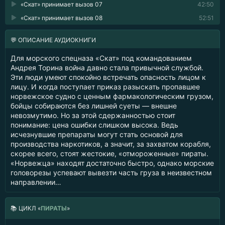
«Скат» принимает вызов 07
42:50
«Скат» принимает вызов 08
52:51
💬 ОПИСАНИЕ АУДИОКНИГИ
Для морского спецназа «Скат» под командованием
Андрея Торина война давно стала привычной службой.
Эти люди умеют спокойно встречать опасность лицом к
лицу. И когда поступает приказ разыскать пропавшее
норвежское судно с ценным фармакологическим грузом,
бойцы собираются без лишней суеты — внешне
невозмутимо. Но за этой сдержанностью стоит
понимание: цена ошибки слишком высока. Ведь
исчезнувшие препараты могут стать основой для
производства наркотиков, а значит, за захватом корабля,
скорее всего, стоят жестокие, «отмороженные» пираты.
«Норвежца» находят достаточно быстро, однако морские
головорезы успевают вывезти часть груза в неизвестном
направлении…
📚
ЦИКЛ «
ПИРАТЫ
»