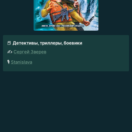
📕
Детективы, триллеры, боевики
✍️
Сергей Зверев
🎙️
Stanislava