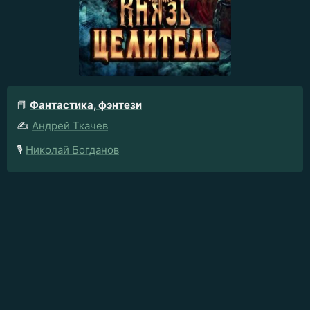
📕
Фантастика, фэнтези
✍️
Андрей Ткачев
🎙️
Николай Богданов