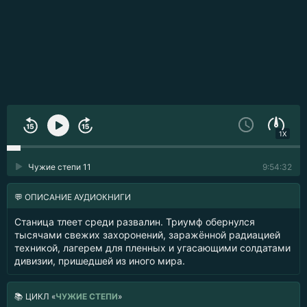
1X
Чужие степи 11
9:54:32
💬 ОПИСАНИЕ АУДИОКНИГИ
Станица тлеет среди развалин. Триумф обернулся
тысячами свежих захоронений, заражённой радиацией
техникой, лагерем для пленных и угасающими солдатами
дивизии, пришедшей из иного мира.
📚
ЦИКЛ «
ЧУЖИЕ СТЕПИ
»